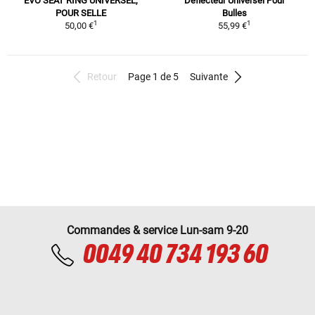
EVO SEAT RING UNIVERSEL,
Déflecteur Universel Pour
POUR SELLE
Bulles
1
1
50,00 €
55,99 €
Retour
Page 1 de 5
Suivante
Commandes & service Lun-sam 9-20
0049 40 734 193 60