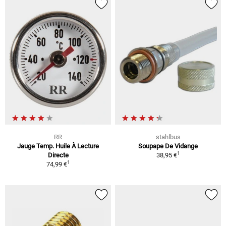
RR
stahlbus
Jauge Temp. Huile À Lecture
Soupape De Vidange
1
Directe
38,95 €
1
74,99 €