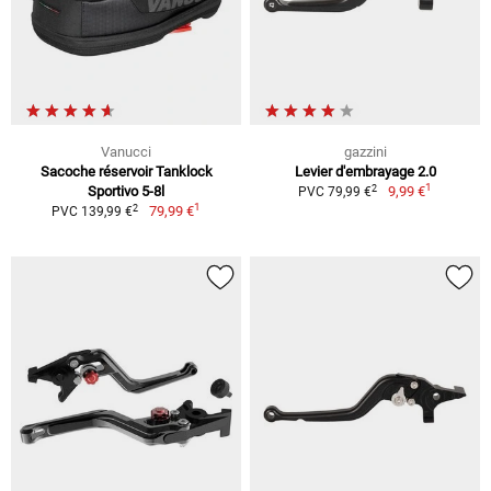
Vanucci
gazzini
Sacoche réservoir Tanklock
Levier d'embrayage 2.0
1
2
Sportivo 5-8l
9,99 €
PVC 79,99 €
1
2
79,99 €
PVC 139,99 €