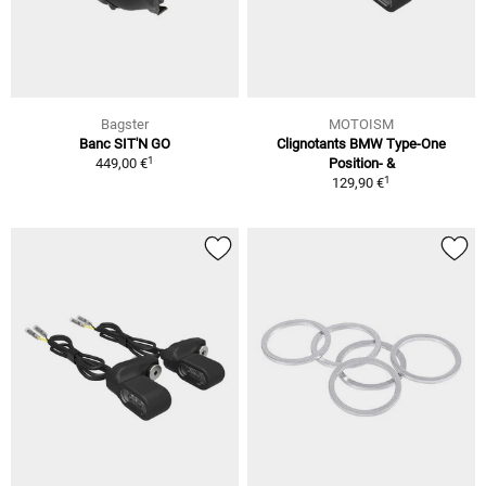
Bagster
MOTOISM
Banc SIT'N GO
Clignotants BMW Type-One
1
449,00 €
Position- &
1
129,90 €