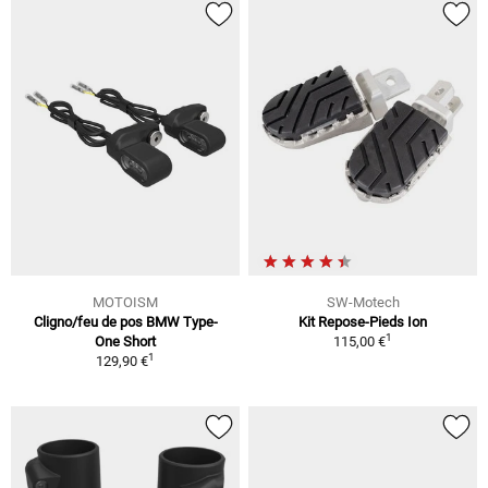
MOTOISM
SW-Motech
Cligno/feu de pos BMW Type-
Kit Repose-Pieds Ion
1
One Short
115,00 €
1
129,90 €