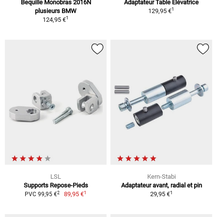
Bequille Monobras 2016N
Adaptateur Table Élévatrice
1
plusieurs BMW
129,95 €
1
124,95 €
LSL
Kern-Stabi
Supports Repose-Pieds
Adaptateur avant, radial et pin
1
1
2
89,95 €
29,95 €
PVC 99,95 €