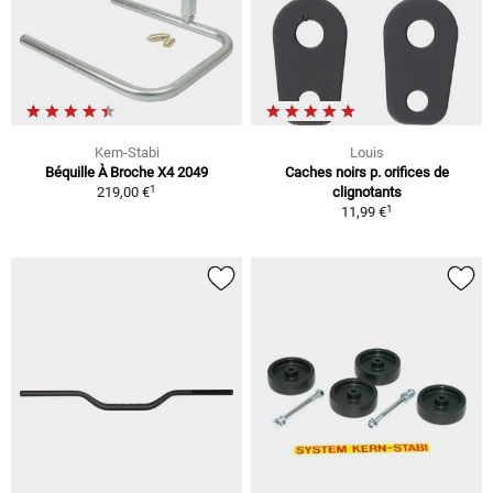
Kern-Stabi
Louis
Béquille À Broche X4 2049
Caches noirs p. orifices de
1
219,00 €
clignotants
1
11,99 €