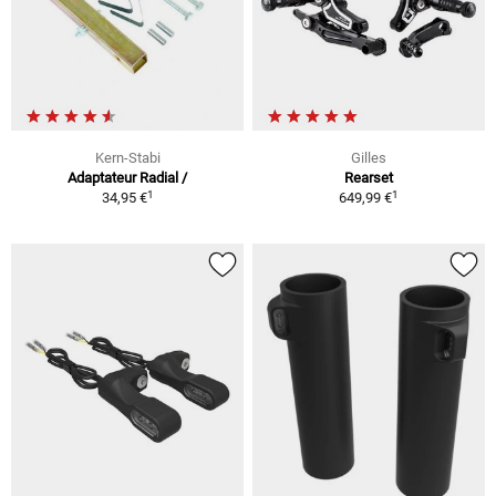
Kern-Stabi
Gilles
Adaptateur Radial /
Rearset
1
1
34,95 €
649,99 €