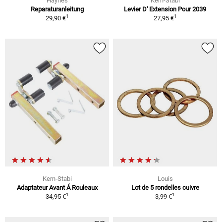
Haynes
Kern-Stabi
Reparaturanleitung
Levier D' Extension Pour 2039
1
1
29,90 €
27,95 €
Kern-Stabi
Louis
Adaptateur Avant Á Rouleaux
Lot de 5 rondelles cuivre
1
1
34,95 €
3,99 €