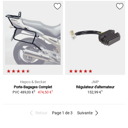
Hepco & Becker
JMP
Porte-Bagages Complet
Régulateur d'alternateur
1
1
2
474,50 €
152,99 €
PVC 489,00 €
Retour
Page 1 de 3
Suivante