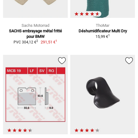
Sachs Motorrad
ThoMar
SACHS embrayage métal fritté
Déshumidificateur Multi Dry
1
pour BMW
15,99 €
1
2
291,51 €
PVC 304,12 €