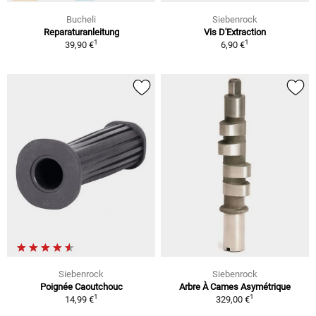
Bucheli
Siebenrock
Reparaturanleitung
Vis D'Extraction
1
1
39,90 €
6,90 €
Siebenrock
Siebenrock
Poignée Caoutchouc
Arbre À Cames Asymétrique
1
1
14,99 €
329,00 €