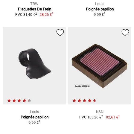
TRW
Louis
Plaquettes De Frein
Poignée papillon
1
1
2
28,26 €
9,99 €
PVC 31,40 €
Louis
K&N
1
2
Poignée papillon
82,61 €
PVC 103,26 €
1
9,99 €