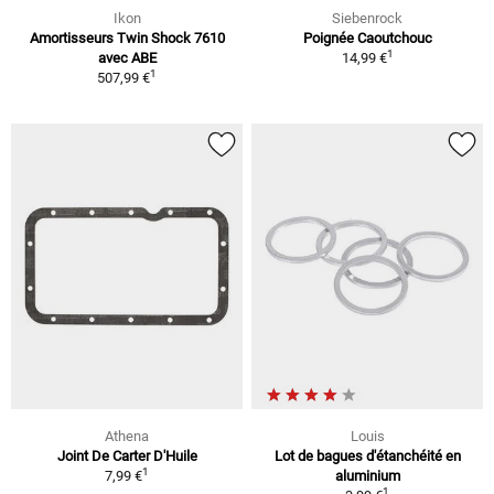
Ikon
Siebenrock
Amortisseurs Twin Shock 7610
Poignée Caoutchouc
1
avec ABE
14,99 €
1
507,99 €
Athena
Louis
Joint De Carter D'Huile
Lot de bagues d'étanchéité en
1
7,99 €
aluminium
1