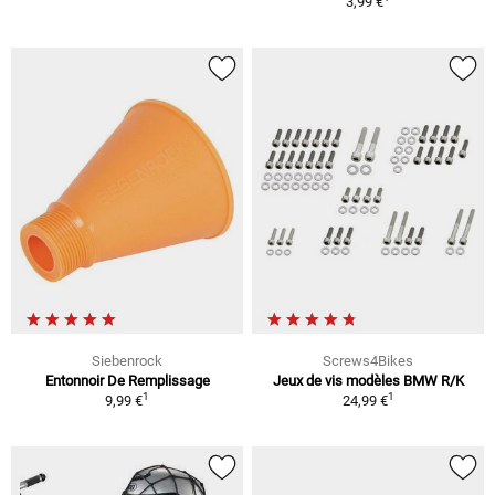
3,99 €
Siebenrock
Screws4Bikes
Entonnoir De Remplissage
Jeux de vis modèles BMW R/K
1
1
9,99 €
24,99 €