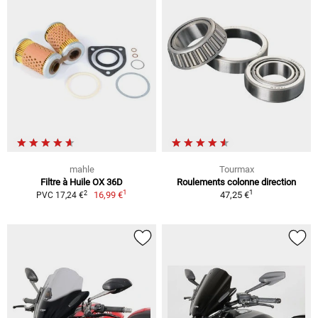
mahle
Tourmax
Filtre à Huile OX 36D
Roulements colonne direction
1
1
2
16,99 €
47,25 €
PVC 17,24 €