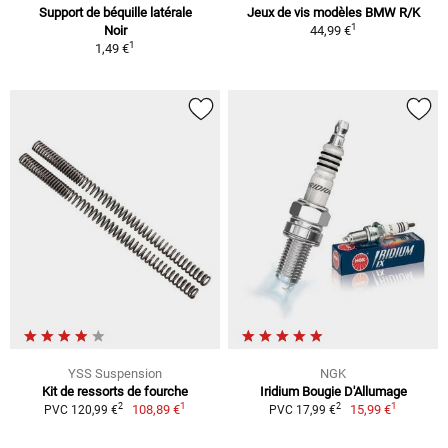
Support de béquille latérale
Jeux de vis modèles BMW R/K
1
Noir
44,99 €
1
1,49 €
YSS Suspension
NGK
Kit de ressorts de fourche
Iridium Bougie D'Allumage
1
1
2
2
108,89 €
15,99 €
PVC 120,99 €
PVC 17,99 €