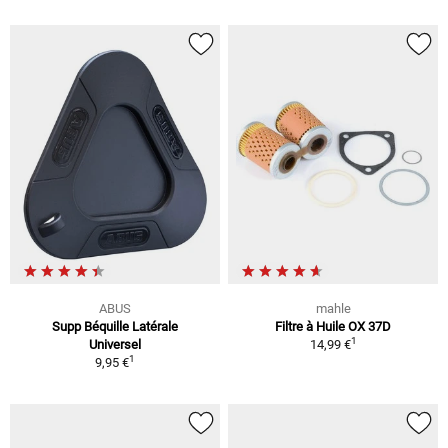
ABUS
mahle
Supp Béquille Latérale
Filtre à Huile OX 37D
1
Universel
14,99 €
1
9,95 €