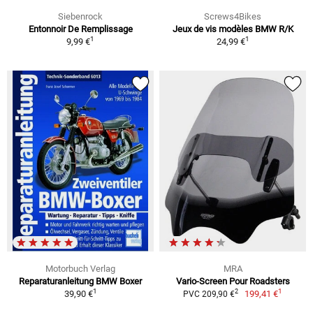
Siebenrock
Screws4Bikes
Entonnoir De Remplissage
Jeux de vis modèles BMW R/K
1
1
9,99 €
24,99 €
Motorbuch Verlag
MRA
Reparaturanleitung BMW Boxer
Vario-Screen Pour Roadsters
1
1
2
39,90 €
199,41 €
PVC 209,90 €