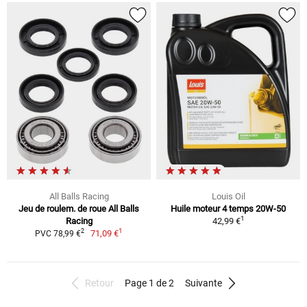
All Balls Racing
Louis Oil
Jeu de roulem. de roue All Balls
Huile moteur 4 temps 20W-50
1
Racing
42,99 €
1
2
71,09 €
PVC 78,99 €
Retour
Page 1 de 2
Suivante