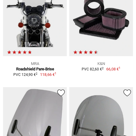
MRA
K&N
1
2
Roadshield Pare-Brise
66,08 €
PVC 82,60 €
1
2
118,66 €
PVC 124,90 €