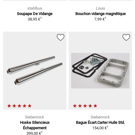
stahlbus
Louis
Soupape De Vidange
Bouchon vidange magnétique
1
1
38,95 €
7,99 €
Siebenrock
Siebenrock
Hoske Silencieux
Bague Écart.Carter Huile Std.
1
Échappement
154,00 €
1
399,00 €