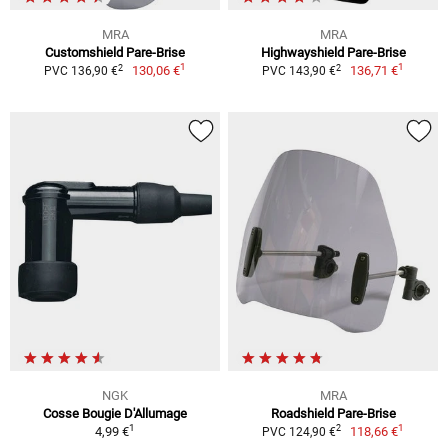
MRA
MRA
Customshield Pare-Brise
Highwayshield Pare-Brise
1
1
2
2
130,06 €
136,71 €
PVC 136,90 €
PVC 143,90 €
NGK
MRA
Cosse Bougie D'Allumage
Roadshield Pare-Brise
1
1
2
4,99 €
118,66 €
PVC 124,90 €