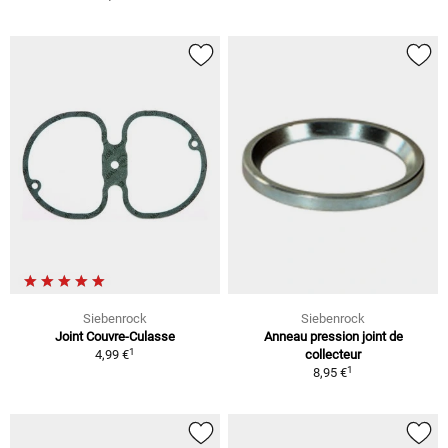
Siebenrock
Siebenrock
Joint Couvre-Culasse
Anneau pression joint de
1
4,99 €
collecteur
1
8,95 €