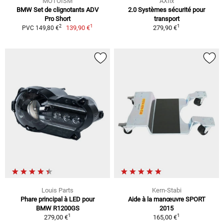
MOTOISM
AXfix
BMW Set de clignotants ADV
2.0 Systèmes sécurité pour
Pro Short
transport
1
1
2
139,90 €
279,90 €
PVC 149,80 €
Louis Parts
Kern-Stabi
Phare principal à LED pour
Aide à la manœuvre SPORT
BMW R1200GS
2015
1
1
279,00 €
165,00 €