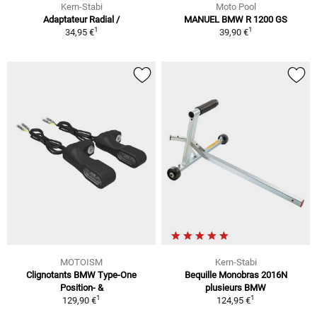
Kern-Stabi
Moto Pool
Adaptateur Radial /
MANUEL BMW R 1200 GS
1
1
34,95 €
39,90 €
MOTOISM
Kern-Stabi
Clignotants BMW Type-One
Bequille Monobras 2016N
Position- &
plusieurs BMW
1
1
129,90 €
124,95 €