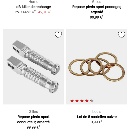
Hurric
Gilles
dB-killer de rechange
Repose-pieds sport passager,
1
2
42,70 €
argenté
PVC 44,95 €
1
99,99 €
Gilles
Louis
Repose-pieds sport
Lot de 5 rondelles cuivre
1
conducteur, argenté
3,99 €
1
99,99 €