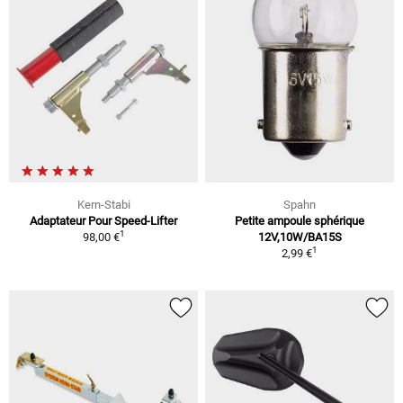
Kern-Stabi
Spahn
Adaptateur Pour Speed-Lifter
Petite ampoule sphérique
1
98,00 €
12V,10W/BA15S
1
2,99 €