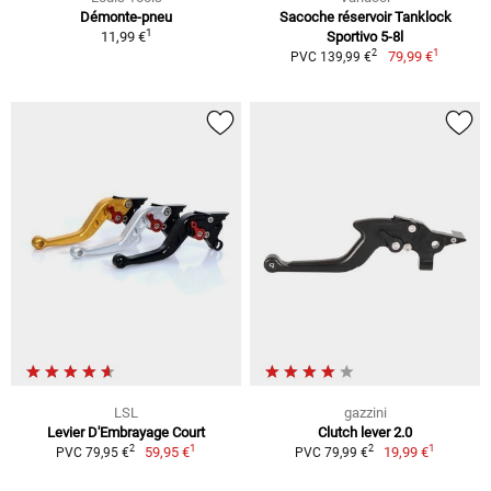
Démonte-pneu
Sacoche réservoir Tanklock
1
11,99 €
Sportivo 5-8l
1
2
79,99 €
PVC 139,99 €
LSL
gazzini
Levier D'Embrayage Court
Clutch lever 2.0
1
1
2
2
59,95 €
19,99 €
PVC 79,95 €
PVC 79,99 €