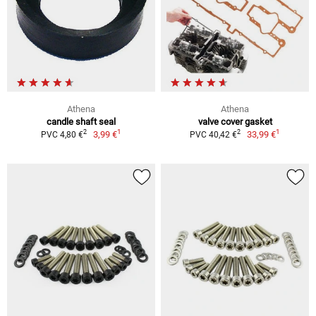
Athena
Athena
candle shaft seal
valve cover gasket
1
1
2
2
3,99 €
33,99 €
PVC 4,80 €
PVC 40,42 €