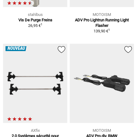
stahlbus
MOTOISM
Vis De Purge Freins
ADV Pro Lightrun Running Light
1
26,95 €
Flasher
1
139,90 €
NOUVEAU
AXfix
MOTOISM
2.0 Systèmes sécurité pour
ADV Pro div. BMW