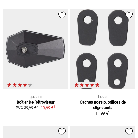
gazzini
Louis
Boîtier De Rétroviseur
Caches noirs p. orifices de
1
2
19,99 €
clignotants
PVC 39,99 €
1
11,99 €