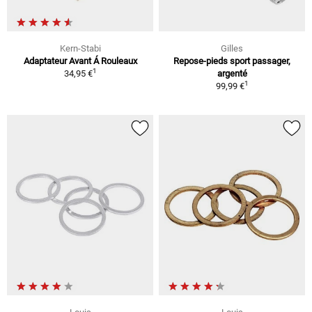
Kern-Stabi
Gilles
Adaptateur Avant Á Rouleaux
Repose-pieds sport passager,
1
34,95 €
argenté
1
99,99 €