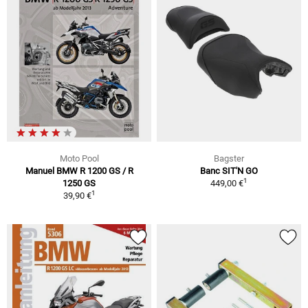
Moto Pool
Bagster
Manuel BMW R 1200 GS / R
Banc SIT'N GO
1
1250 GS
449,00 €
1
39,90 €