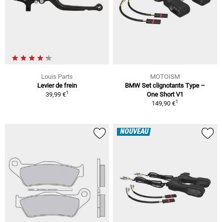
Louis Parts
MOTOISM
Levier de frein
BMW Set clignotants Type –
1
39,99 €
One Short V1
1
149,90 €
NOUVEAU