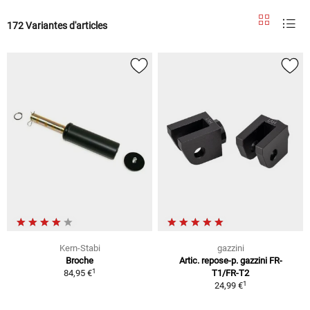
172 Variantes d'articles
Kern-Stabi
gazzini
Broche
Artic. repose-p. gazzini FR-
1
84,95 €
T1/FR-T2
1
24,99 €