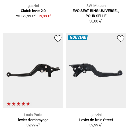
gazzini
SW-Motech
Clutch lever 2.0
EVO SEAT RING UNIVERSEL,
1
2
19,99 €
POUR SELLE
PVC 79,99 €
1
50,00 €
NOUVEAU
Louis Parts
gazzini
levier d'embrayage
Levier de frein Street
1
1
39,99 €
59,99 €