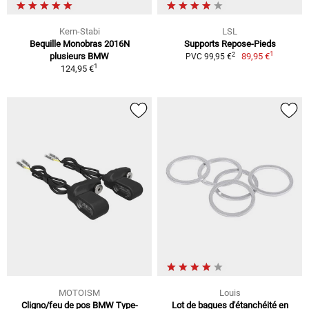
Kern-Stabi
LSL
Bequille Monobras 2016N
Supports Repose-Pieds
1
2
plusieurs BMW
89,95 €
PVC 99,95 €
1
124,95 €
MOTOISM
Louis
Cligno/feu de pos BMW Type-
Lot de bagues d'étanchéité en