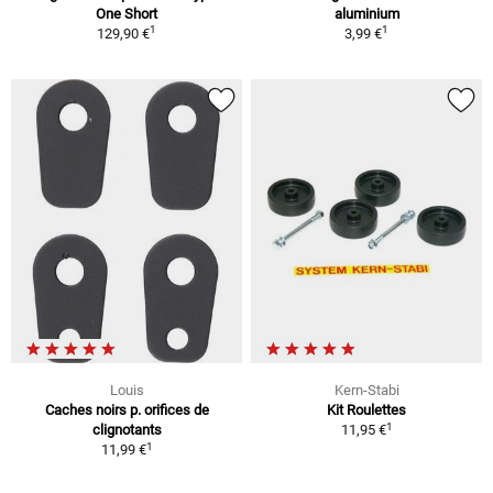
One Short
aluminium
1
1
129,90 €
3,99 €
Louis
Kern-Stabi
Caches noirs p. orifices de
Kit Roulettes
1
clignotants
11,95 €
1
11,99 €