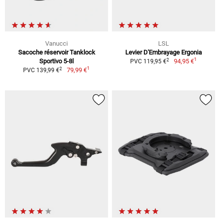
Vanucci
LSL
Sacoche réservoir Tanklock
Levier D'Embrayage Ergonia
1
2
Sportivo 5-8l
94,95 €
PVC 119,95 €
1
2
79,99 €
PVC 139,99 €