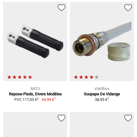
MIZU
stahlbus
Repose-Pieds, Divers Modèles
Soupape De Vidange
1
1
2
69,99 €
38,95 €
PVC 117,00 €