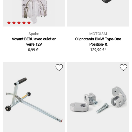
Spahn
MOTOISM
Voyant BERU avec culot en
Clignotants BMW Type-One
verre 12V
Position- &
1
1
0,99 €
129,90 €