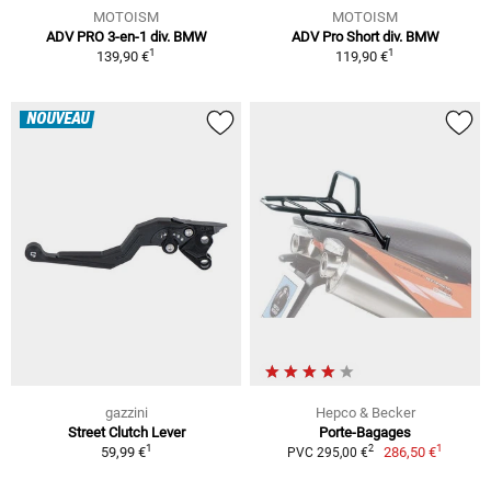
MOTOISM
MOTOISM
ADV PRO 3-en-1 div. BMW
ADV Pro Short div. BMW
1
1
139,90 €
119,90 €
NOUVEAU
gazzini
Hepco & Becker
Street Clutch Lever
Porte-Bagages
1
1
2
59,99 €
286,50 €
PVC 295,00 €