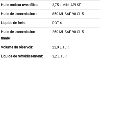
Huile moteur avec filtre:
3,75 L MIN. API SF
Huile de transmission :
850 ML SAE 90 GL-5
Liquide de frein:
DOT 4
Huile de transmission
260 ML SAE 90 GL-5
finale:
Volume du réservoir:
22,0 LITER
Liquide de refroidissement:
3,2 LITER