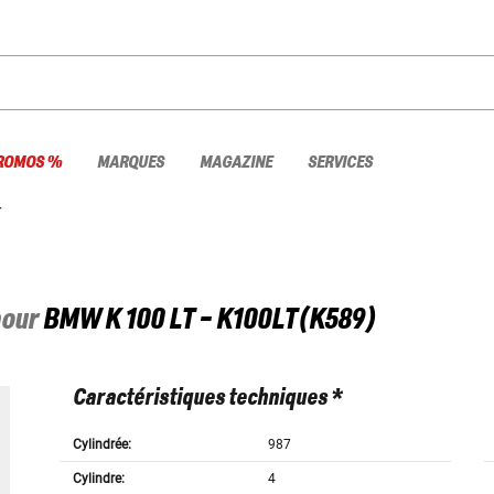
ROMOS %
MARQUES
MAGAZINE
SERVICES
T
pour
BMW
K 100 LT - K100LT(K589)
Caractéristiques techniques *
Cylindrée:
987
Cylindre:
4