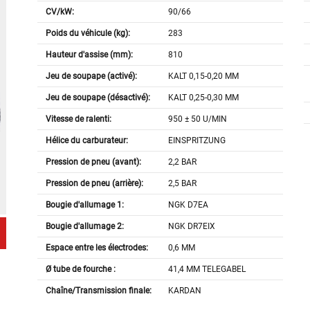
CV/kW:
90/66
Poids du véhicule (kg):
283
Hauteur d'assise (mm):
810
Jeu de soupape (activé):
KALT 0,15-0,20 MM
Jeu de soupape (désactivé):
KALT 0,25-0,30 MM
Vitesse de ralenti:
950 ± 50 U/MIN
Hélice du carburateur:
EINSPRITZUNG
Pression de pneu (avant):
2,2 BAR
Pression de pneu (arrière):
2,5 BAR
Bougie d'allumage 1:
NGK D7EA
Bougie d'allumage 2:
NGK DR7EIX
Espace entre les électrodes:
0,6 MM
Ø tube de fourche :
41,4 MM TELEGABEL
Chaîne/Transmission finale:
KARDAN