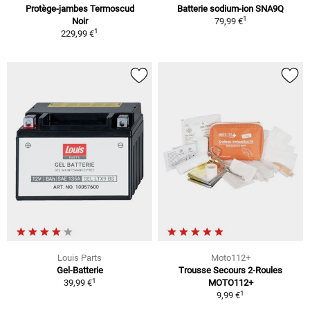
Protège-jambes Termoscud
Batterie sodium-ion SNA9Q
1
Noir
79,99 €
1
229,99 €
Louis Parts
Moto112+
Gel-Batterie
Trousse Secours 2-Roules
1
39,99 €
MOTO112+
1
9,99 €