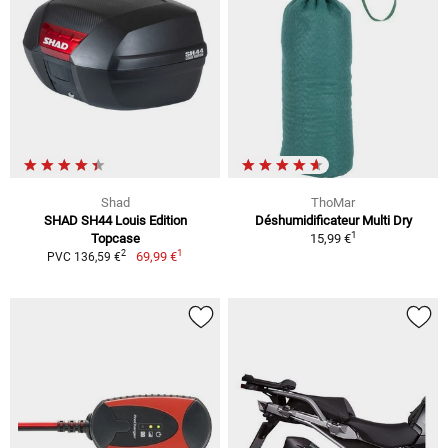
Shad
ThoMar
SHAD SH44 Louis Edition
Déshumidificateur Multi Dry
1
Topcase
15,99 €
1
2
69,99 €
PVC 136,59 €