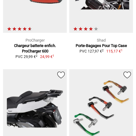
ProCharger
Shad
Chargeur batterie enfich.
Porte-Bagages Pour Top Case
1
2
ProCharger 600
115,17 €
PVC 127,97 €
1
2
24,99 €
PVC 29,99 €