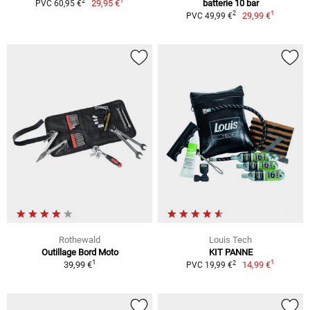
1
2
29,95 €
batterie 10 bar
PVC 60,95 €
1
2
29,99 €
PVC 49,99 €
Rothewald
Louis Tech
Outillage Bord Moto
KIT PANNE
1
1
2
39,99 €
14,99 €
PVC 19,99 €