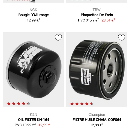
NGK
TRW
Bougie D'Allumage
Plaquettes De Frein
1
1
2
12,99 €
28,61 €
PVC 31,79 €
K&N
Champion
OIL FILTER KN-164
FILTRE HUILE CHAM. COF064
1
1
2
12,99 €
12,99 €
PVC 13,99 €