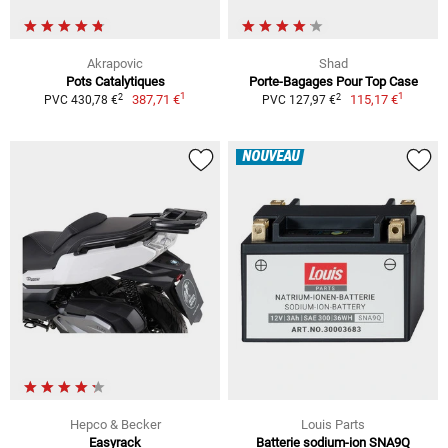
Akrapovic
Shad
Pots Catalytiques
Porte-Bagages Pour Top Case
1
1
2
2
387,71 €
115,17 €
PVC 430,78 €
PVC 127,97 €
NOUVEAU
Hepco & Becker
Louis Parts
Easyrack
Batterie sodium-ion SNA9Q