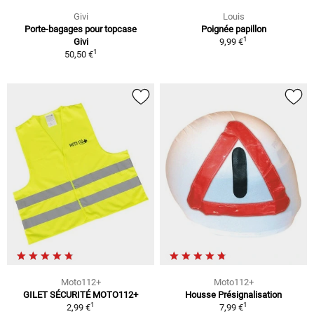
Givi
Louis
Porte-bagages pour topcase
Poignée papillon
1
Givi
9,99 €
1
50,50 €
Moto112+
Moto112+
GILET SÉCURITÉ MOTO112+
Housse Présignalisation
1
1
2,99 €
7,99 €