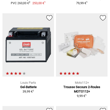
1
1
2
253,00 €
79,99 €
PVC 260,00 €
Louis Parts
Moto112+
Gel-Batterie
Trousse Secours 2-Roules
1
39,99 €
MOTO112+
1
9,99 €