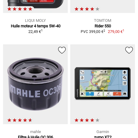
LIQUI MOLY
TOMTOM
Huile moteur 4 temps 5W-40
Rider 550
1
1
2
22,49 €
279,00 €
PVC 399,00 €
mahle
Garmin
Filtre à Huile OC 306
zumo XT2