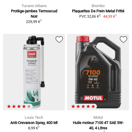
Tucano Urbano
Brembo
Protège-jambes Termoscud
Plaquettes De Frein Metal Fritté
1
2
Noir
44,93 €
PVC 52,86 €
1
229,99 €
Louis Tech
Motul
Anti-Crevaison Spray, 400 Ml
Huile moteur 7100 4T SAE 5W-
1
8,99 €
40, 4 Litres