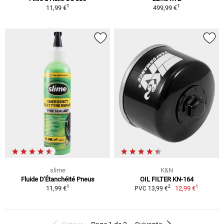
1
1
11,99 €
499,99 €
slime
K&N
Fluide D'Étanchéité Pneus
OIL FILTER KN-164
1
1
2
11,99 €
12,99 €
PVC 13,99 €