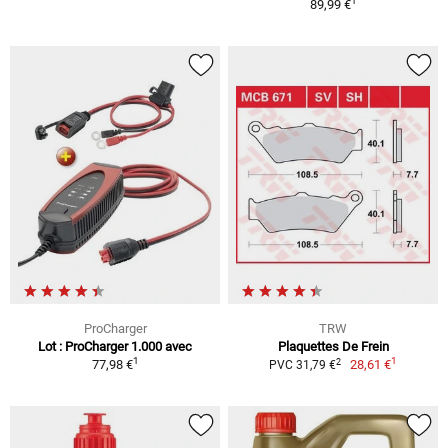
1
89,99 €
ProCharger
TRW
Lot : ProCharger 1.000 avec
Plaquettes De Frein
1
1
2
77,98 €
28,61 €
PVC 31,79 €