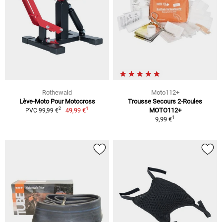
Rothewald
Moto112+
Lève-Moto Pour Motocross
Trousse Secours 2-Roules
1
2
49,99 €
MOTO112+
PVC 99,99 €
1
9,99 €