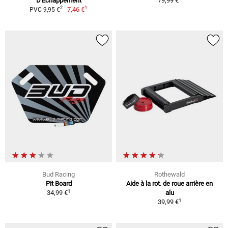
D'Échappement
79,99 €
1
2
7,46 €
PVC 9,95 €
Bud Racing
Rothewald
Pit Board
Aide à la rot. de roue arrière en
1
34,99 €
alu
1
39,99 €