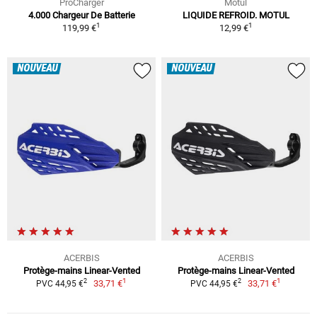
ProCharger
Motul
4.000 Chargeur De Batterie
LIQUIDE REFROID. MOTUL
1
1
119,99 €
12,99 €
NOUVEAU
NOUVEAU
ACERBIS
ACERBIS
Protège-mains Linear-Vented
Protège-mains Linear-Vented
1
1
2
2
33,71 €
33,71 €
PVC 44,95 €
PVC 44,95 €