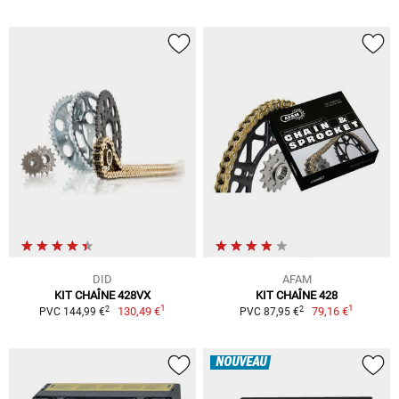
DID
AFAM
KIT CHAÎNE 428VX
KIT CHAÎNE 428
1
1
2
2
130,49 €
79,16 €
PVC 144,99 €
PVC 87,95 €
NOUVEAU