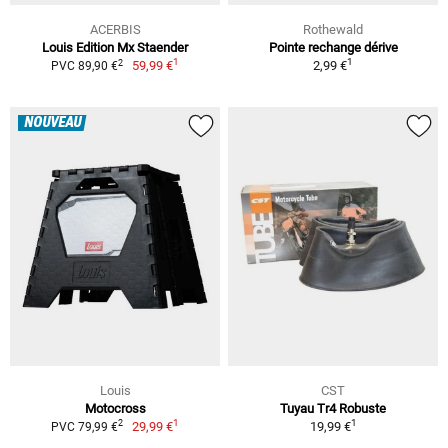
ACERBIS
Rothewald
Louis Edition Mx Staender
Pointe rechange dérive
1
1
2
59,99 €
2,99 €
PVC 89,90 €
NOUVEAU
Louis
CST
Motocross
Tuyau Tr4 Robuste
1
1
2
29,99 €
19,99 €
PVC 79,99 €