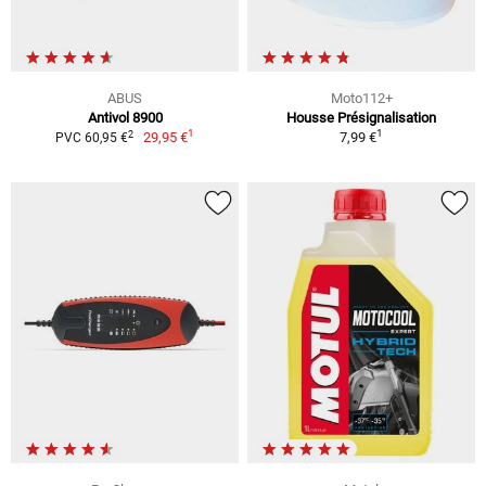
ABUS
Moto112+
Antivol 8900
Housse Présignalisation
1
1
2
29,95 €
7,99 €
PVC 60,95 €