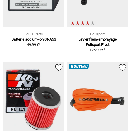
Louis Parts
Polisport
Batterie sodium-ion SNA5S
Levier frein/embrayage
1
49,99 €
Polisport Pivot
1
126,99 €
NOUVEAU