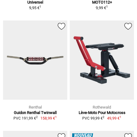
Universel
MOTO112+
1
1
9,95 €
9,99 €
Renthal
Rothewald
Guidon Renthal Twinwall
Lève-Moto Pour Motocross
1
1
2
2
158,99 €
49,99 €
PVC 191,99 €
PVC 99,99 €
NOUVEAU