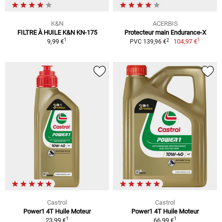
K&N
ACERBIS
FILTRE À HUILE K&N KN-175
Protecteur main Endurance-X
1
1
2
9,99 €
104,97 €
PVC 139,96 €
Castrol
Castrol
Power1 4T Huile Moteur
Power1 4T Huile Moteur
1
1
23,99 €
66,99 €