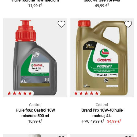
Huile fourche 10W medium
5000 4T Sae 10W-40
1
1
11,99 €
49,99 €
Castrol
Castrol
Huile four. Castrol 10W
Grand Prix 10W-40 huile
minérale 500 ml
moteur, 4 L
1
1
2
10,99 €
34,99 €
PVC 49,99 €