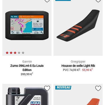
Garmin
Onegripper
Zumo 396Lmt-S Eu Louis
Housse de selle Light Rib
1
2
Edition
55,99 €
PVC 74,99 €
1
399,99 €
NOUVEAU