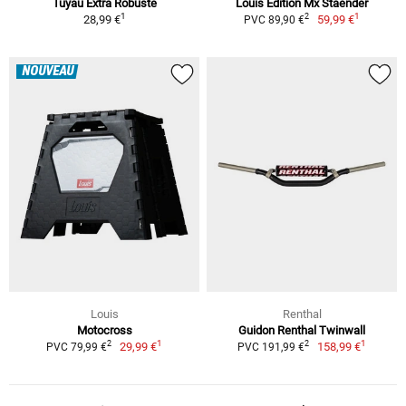
Tuyau Extra Robuste
Louis Edition Mx Staender
1
1
2
28,99 €
59,99 €
PVC 89,90 €
NOUVEAU
Louis
Renthal
Motocross
Guidon Renthal Twinwall
1
1
2
2
29,99 €
158,99 €
PVC 79,99 €
PVC 191,99 €