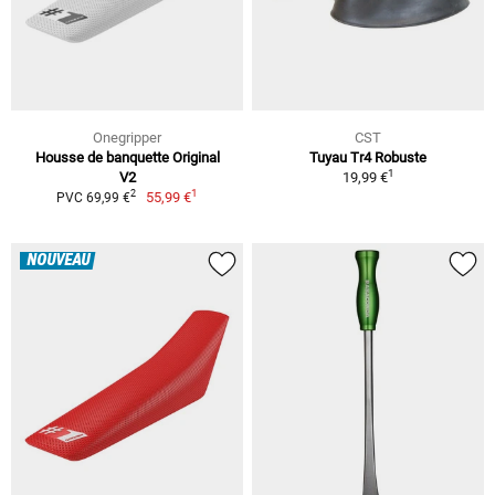
Onegripper
CST
Housse de banquette Original
Tuyau Tr4 Robuste
1
V2
19,99 €
1
2
55,99 €
PVC 69,99 €
NOUVEAU