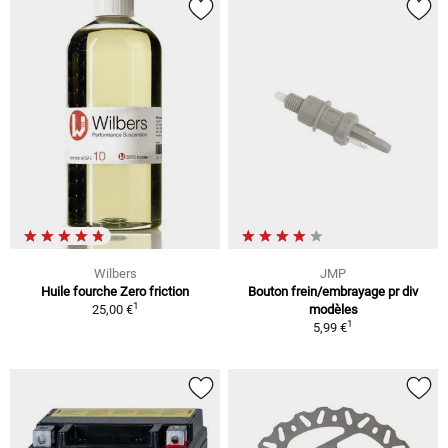
Wilbers
JMP
Huile fourche Zero friction
Bouton frein/embrayage pr div
1
25,00 €
modèles
1
5,99 €