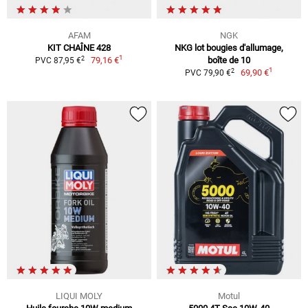
AFAM
NGK
KIT CHAÎNE 428
NKG lot bougies d'allumage,
1
2
79,16 €
boîte de 10
PVC 87,95 €
1
2
69,90 €
PVC 79,90 €
LIQUI MOLY
Motul