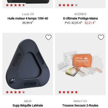
Louis Oil
ACERBIS
Huile moteur 4 temps 10W-40
X-Ultimate Protège-Mains
1
1
2
39,99 €
32,21 €
PVC 42,95 €
ABUS
Moto112+
Supp Béquille Latérale
Trousse Secours 2-Roules