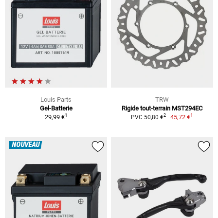
Louis Parts
TRW
Gel-Batterie
Rigide tout-terrain MST294EC
1
1
2
29,99 €
45,72 €
PVC 50,80 €
NOUVEAU