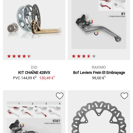
DID
RAXIMO
KIT CHAÎNE 428VX
Bcf Leviers Frein Et Embrayage
1
1
2
130,49 €
99,00 €
PVC 144,99 €