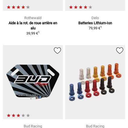
Rothewald
Delo
Aide à la rot. de roue arrière en
Batteries Lithium-Ion
1
alu
79,99 €
1
39,99 €
Bud Racing
Bud Racing