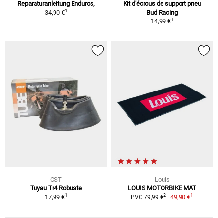
Reparaturanleitung Enduros,
Kit d'écrous de support pneu
1
34,90 €
Bud Racing
1
14,99 €
CST
Louis
Tuyau Tr4 Robuste
LOUIS MOTORBIKE MAT
1
1
2
17,99 €
49,90 €
PVC 79,99 €