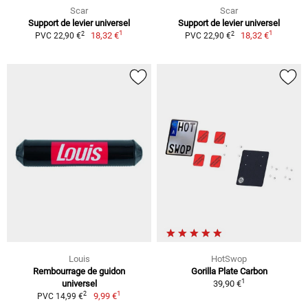
Scar
Scar
Support de levier universel
Support de levier universel
1
1
2
2
18,32 €
18,32 €
PVC 22,90 €
PVC 22,90 €
Louis
HotSwop
Rembourrage de guidon
Gorilla Plate Carbon
1
universel
39,90 €
1
2
9,99 €
PVC 14,99 €