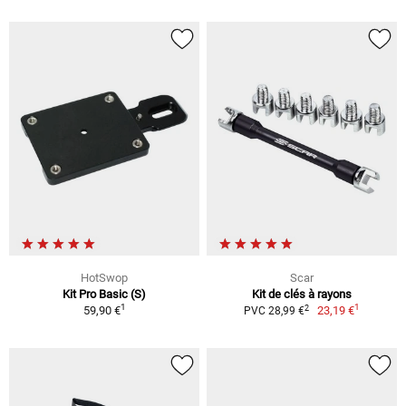
HotSwop
Scar
Kit Pro Basic (S)
Kit de clés à rayons
1
1
2
59,90 €
23,19 €
PVC 28,99 €