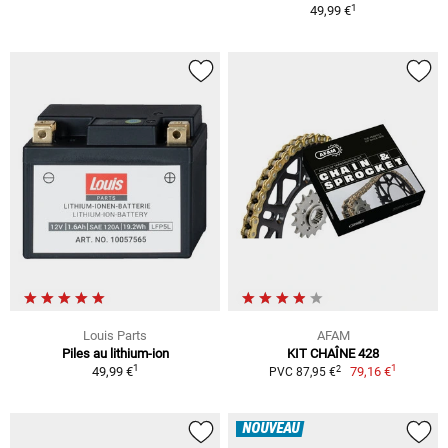
1
49,99 €
Louis Parts
AFAM
Piles au lithium-ion
KIT CHAÎNE 428
1
1
2
49,99 €
79,16 €
PVC 87,95 €
NOUVEAU