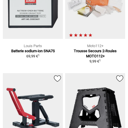
Louis Parts
Moto112+
Batterie sodium-ion SNA7S
Trousse Secours 2-Roules
1
69,99 €
MOTO112+
1
9,99 €