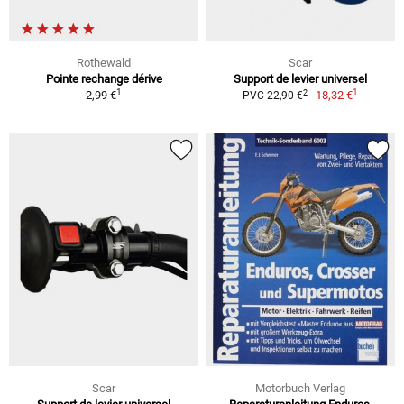
Rothewald
Scar
Pointe rechange dérive
Support de levier universel
1
1
2
2,99 €
18,32 €
PVC 22,90 €
Scar
Motorbuch Verlag