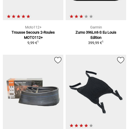
Moto112+
Garmin
Trousse Secours 2-Roules
Zumo 396Lmt-S Eu Louis
MOTO112+
Edition
1
1
9,99 €
399,99 €