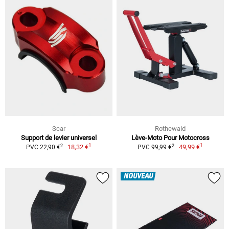
Scar
Rothewald
Support de levier universel
Lève-Moto Pour Motocross
1
1
2
2
18,32 €
49,99 €
PVC 22,90 €
PVC 99,99 €
NOUVEAU