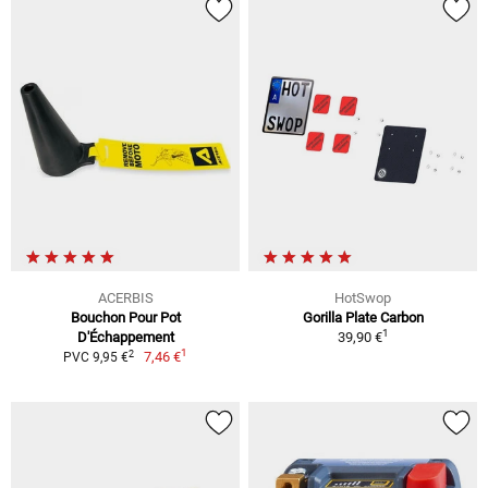
ACERBIS
HotSwop
Bouchon Pour Pot
Gorilla Plate Carbon
1
D'Échappement
39,90 €
1
2
7,46 €
PVC 9,95 €