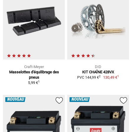
Craft-Meyer
DID
Masselottes d'équilibrage des
KIT CHAÎNE 428VX
1
2
pneus
130,49 €
PVC 144,99 €
1
5,99 €
NOUVEAU
NOUVEAU