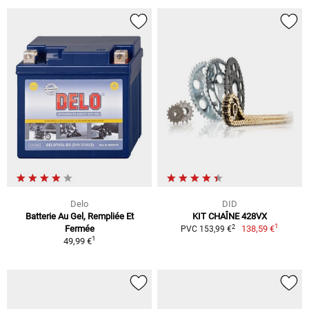
Delo
DID
Batterie Au Gel, Rempliée Et
KIT CHAÎNE 428VX
1
2
Fermée
138,59 €
PVC 153,99 €
1
49,99 €