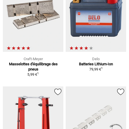
Craft-Meyer
Delo
Masselottes d'équilibrage des
Batteries Lithium-Ion
1
pneus
79,99 €
1
5,99 €