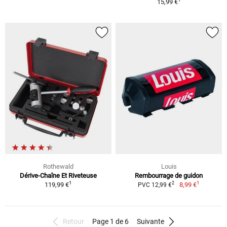
15,99 €
Rothewald
Louis
Dérive-Chaîne Et Riveteuse
Rembourrage de guidon
1
1
2
119,99 €
8,99 €
PVC 12,99 €
Retour
Page 1 de 6
Suivante