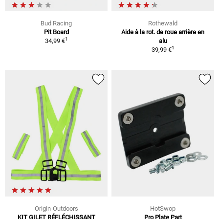
Bud Racing
Rothewald
Pit Board
Aide à la rot. de roue arrière en
1
34,99 €
alu
1
39,99 €
Origin-Outdoors
HotSwop
KIT GILET RÉFLÉCHISSANT
Pro Plate Part