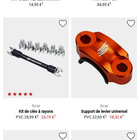
1
1
14,95 €
34,95 €
Scar
Scar
Kit de clés à rayons
Support de levier universel
1
1
2
2
23,19 €
18,32 €
PVC 28,99 €
PVC 22,90 €