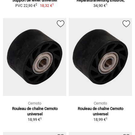
Support de levier universel
Reparaturanleitung Enduros,
1
1
2
18,32 €
34,90 €
PVC 22,90 €
Cemoto
Cemoto
Rouleau de chaîne Cemoto
Rouleau de chaîne Cemoto
universel
universel
1
1
18,99 €
18,99 €