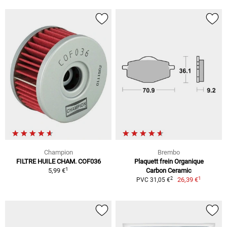
Champion
Brembo
FILTRE HUILE CHAM. COF036
Plaquett frein Organique
1
5,99 €
Carbon Ceramic
1
2
26,39 €
PVC 31,05 €