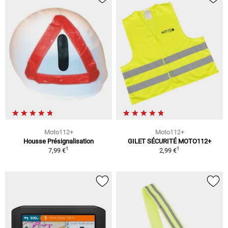
Moto112+
Moto112+
Housse Présignalisation
GILET SÉCURITÉ MOTO112+
1
1
7,99 €
2,99 €