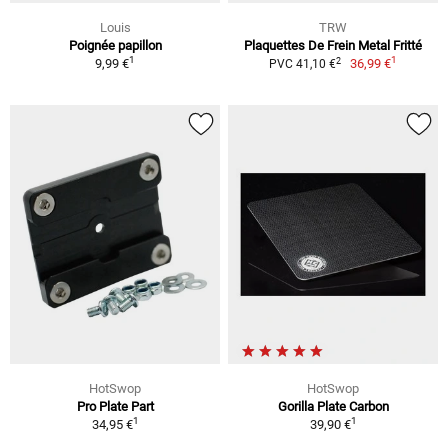
Louis
TRW
Poignée papillon
Plaquettes De Frein Metal Fritté
1
1
2
9,99 €
36,99 €
PVC 41,10 €
HotSwop
HotSwop
Pro Plate Part
Gorilla Plate Carbon
1
1
34,95 €
39,90 €