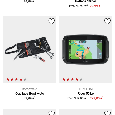
1
14,99 €
batterie 10 bar
1
2
29,99 €
PVC 49,99 €
Rothewald
TOMTOM
Outillage Bord Moto
Rider 50 Le
1
1
2
39,99 €
299,00 €
PVC 349,00 €