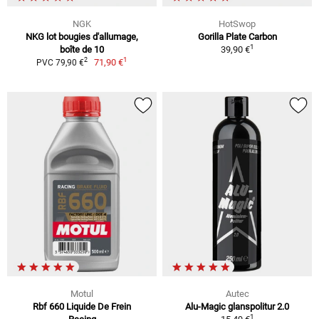
NGK
HotSwop
NKG lot bougies d'allumage,
Gorilla Plate Carbon
1
boîte de 10
39,90 €
1
2
71,90 €
PVC 79,90 €
Motul
Autec
Rbf 660 Liquide De Frein
Alu-Magic glanspolitur 2.0
1