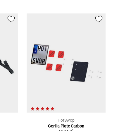
HotSwop
Gorilla Plate Carbon
1