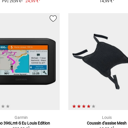
24,99 €
14,99 €
2
PVC 29,99 €
Garmin
Louis
 396Lmt-S Eu Louis Edition
Coussin d'assise Mesh
1
1