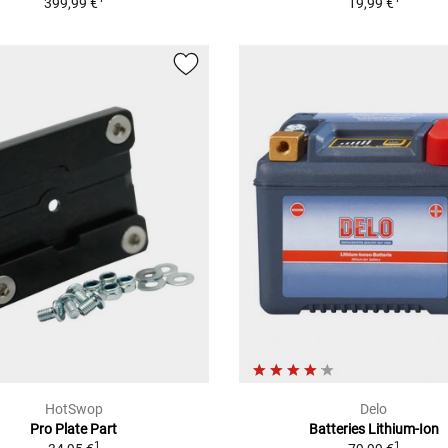
399,99 €
19,99 €
HotSwop
Delo
Pro Plate Part
Batteries Lithium-Ion
1
1