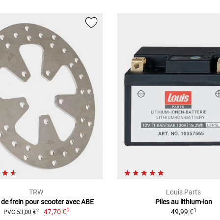
TRW
Louis Parts
 de frein pour scooter avec ABE
Piles au lithium-ion
1
1
47,70 €
49,99 €
2
PVC 53,00 €