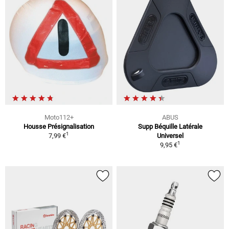
Moto112+
ABUS
Housse Présignalisation
Supp Béquille Latérale
1
7,99 €
Universel
1
9,95 €