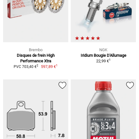
Brembo
NGK
Disques de frein High
Iridium Bougie D'Allumage
1
Performance Xtra
22,99 €
1
2
597,89 €
PVC 703,40 €