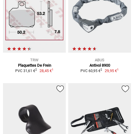
TRW
ABUS
Plaquettes De Frein
Antivol 8900
1
1
2
2
28,45 €
29,95 €
PVC 31,61 €
PVC 60,95 €