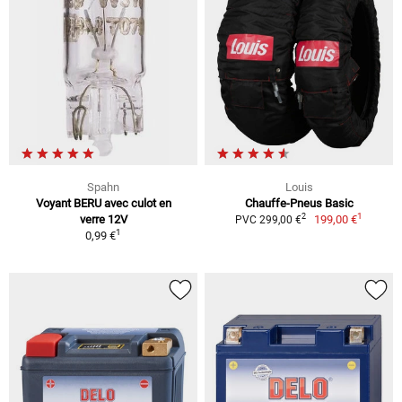
Spahn
Louis
Voyant BERU avec culot en
Chauffe-Pneus Basic
1
2
verre 12V
199,00 €
PVC 299,00 €
1
0,99 €