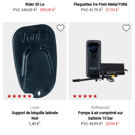
Rider 50 Le
Plaquettes De Frein Metal Fritté
1
1
2
2
299,00 €
37,53 €
PVC 349,00 €
PVC 41,70 €
Louis
Rothewald
Support de béquille latérale
Pompe à air comprimé sur
Noir
batterie 10 bar
1
1
2
1,49 €
29,99 €
PVC 49,99 €