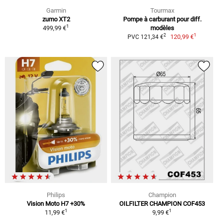
Garmin
Tourmax
zumo XT2
Pompe à carburant pour diff.
1
499,99 €
modèles
1
2
120,99 €
PVC 121,34 €
Philips
Champion
Vision Moto H7 +30%
OILFILTER CHAMPION COF453
1
1
11,99 €
9,99 €