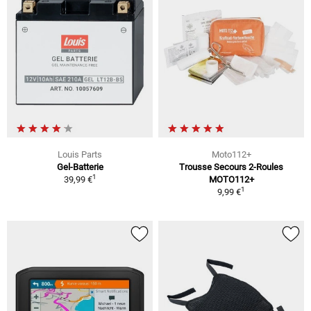
Louis Parts
Moto112+
Gel-Batterie
Trousse Secours 2-Roules
1
39,99 €
MOTO112+
1
9,99 €