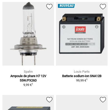
NOUVEAU
Spahn
Louis Parts
Ampoule de phare H7 12V
Batterie sodium-ion SNA12B
1
55W/PX26D
99,99 €
1
9,99 €