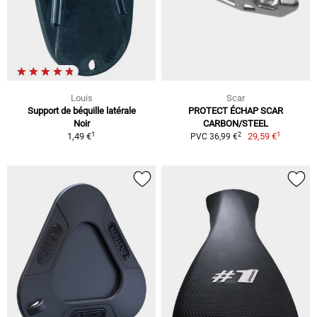
Louis
Scar
Support de béquille latérale
PROTECT ÉCHAP SCAR
Noir
CARBON/STEEL
1
1
2
1,49 €
29,59 €
PVC 36,99 €