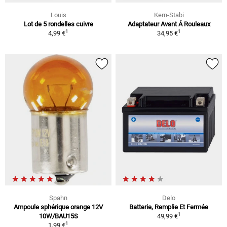
Louis
Kern-Stabi
Lot de 5 rondelles cuivre
Adaptateur Avant Á Rouleaux
1
1
4,99 €
34,95 €
Spahn
Delo
Ampoule sphérique orange 12V
Batterie, Remplie Et Fermée
1
10W/BAU15S
49,99 €
1
1,99 €