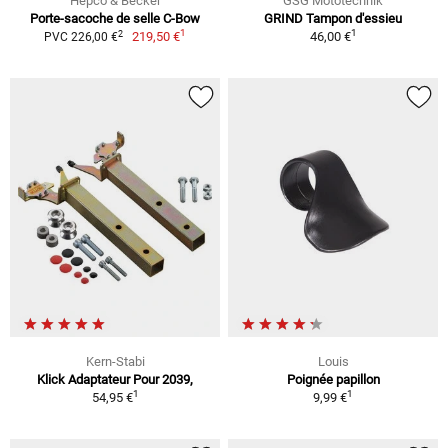
Hepco & Becker
GSG Mototechnik
Porte-sacoche de selle C-Bow
GRIND Tampon d'essieu
1
1
2
219,50 €
46,00 €
PVC 226,00 €
Kern-Stabi
Louis
Klick Adaptateur Pour 2039,
Poignée papillon
1
1
54,95 €
9,99 €