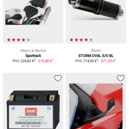
Hepco & Becker
Storm
Sportrack
STORM OVAL S/O BL
1
1
2
2
219,00 €
571,20 €
PVC 226,00 €
PVC 714,00 €