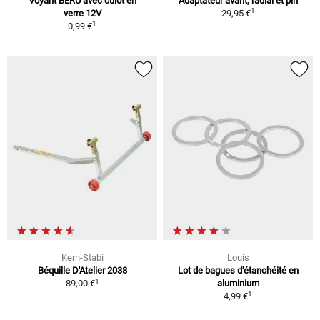
Voyant BERU avec culot en
Adaptateur avant, radial et pin
1
verre 12V
29,95 €
1
0,99 €
Kern-Stabi
Louis
Béquille D'Atelier 2038
Lot de bagues d'étanchéité en
1
89,00 €
aluminium
1
4,99 €