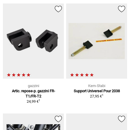
gazzini
Kern-Stabi
Artic. repose-p. gazzini FR-
Support Universel Pour 2038
1
T1/FR-T2
27,95 €
1
24,99 €