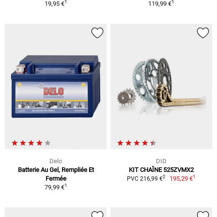
1
1
19,95 €
119,99 €
Delo
DID
Batterie Au Gel, Rempliée Et
KIT CHAÎNE 525ZVMX2
1
2
Fermée
195,29 €
PVC 216,99 €
1
79,99 €