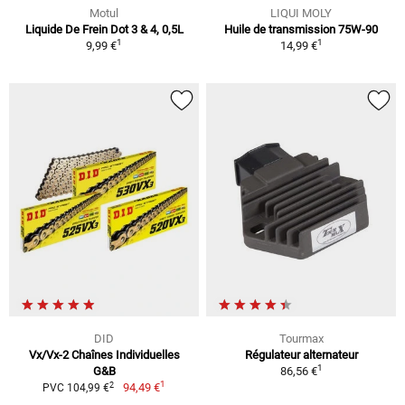
Motul
LIQUI MOLY
Liquide De Frein Dot 3 & 4, 0,5L
Huile de transmission 75W-90
1
1
9,99 €
14,99 €
DID
Tourmax
Vx/Vx-2 Chaînes Individuelles
Régulateur alternateur
1
G&B
86,56 €
1
2
94,49 €
PVC 104,99 €