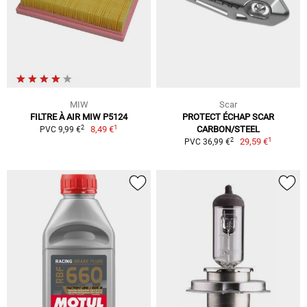
MIW
Scar
FILTRE À AIR MIW P5124
PROTECT ÉCHAP SCAR
1
2
8,49 €
CARBON/STEEL
PVC 9,99 €
1
2
29,59 €
PVC 36,99 €