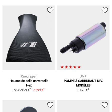
Onegripper
JMP
Housse de selle universelle
POMPE À CARBURANT DIV.
Hex
MODÈLES
1
1
2
79,99 €
31,78 €
PVC 99,99 €