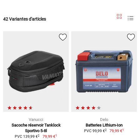
42 Variantes d'articles
Vanucci
Delo
Sacoche réservoir Tanklock
Batteries Lithium-Ion
1
2
Sportivo 5-8l
79,99 €
PVC 99,99 €
1
2
79,99 €
PVC 139,99 €