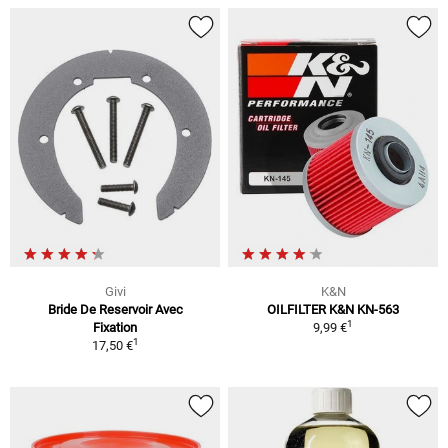
Givi
K&N
Bride De Reservoir Avec
OILFILTER K&N KN-563
1
Fixation
9,99 €
1
17,50 €