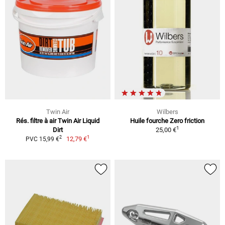
Twin Air
Wilbers
Rés. filtre à air Twin Air Liquid
Huile fourche Zero friction
1
Dirt
25,00 €
1
2
12,79 €
PVC 15,99 €