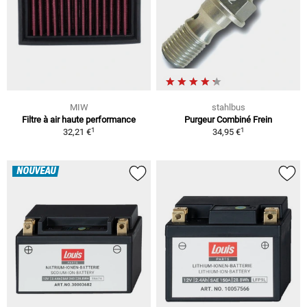
MIW
stahlbus
Filtre à air haute performance
Purgeur Combiné Frein
1
1
32,21 €
34,95 €
NOUVEAU