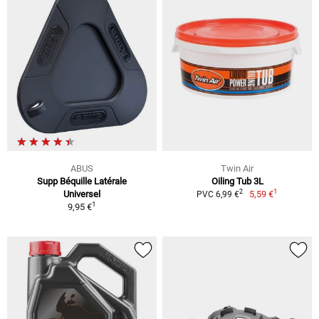
ABUS
Twin Air
Supp Béquille Latérale
Oiling Tub 3L
1
2
Universel
5,59 €
PVC 6,99 €
1
9,95 €