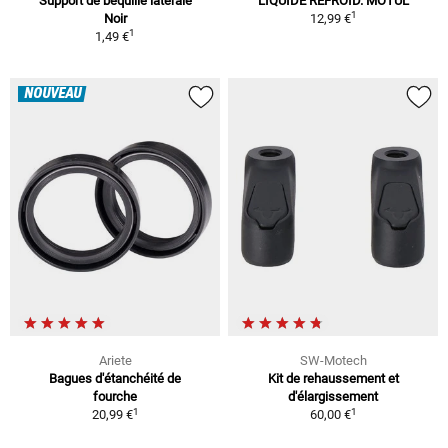
Support de béquille latérale
LIQUIDE REFROID. MOTUL
1
Noir
12,99 €
1
1,49 €
NOUVEAU
Ariete
SW-Motech
Bagues d'étanchéité de
Kit de rehaussement et
fourche
d'élargissement
1
1
20,99 €
60,00 €