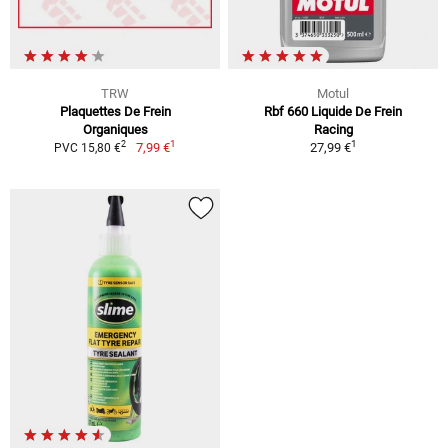
TRW
Motul
Plaquettes De Frein
Rbf 660 Liquide De Frein
Organiques
Racing
1
1
2
7,99 €
27,99 €
PVC 15,80 €