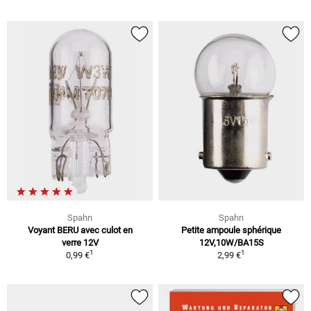
Spahn
Spahn
Voyant BERU avec culot en
Petite ampoule sphérique
verre 12V
12V,10W/BA15S
1
1
0,99 €
2,99 €