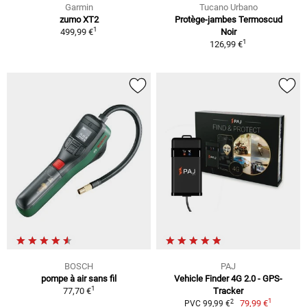
Garmin
Tucano Urbano
zumo XT2
Protège-jambes Termoscud
1
499,99 €
Noir
1
126,99 €
BOSCH
PAJ
pompe à air sans fil
Vehicle Finder 4G 2.0 - GPS-
1
77,70 €
Tracker
1
2
79,99 €
PVC 99,99 €