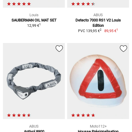
Louis
ABUS
SAUBERMAN OIL MAT SET
Detecto 7000 RS1 V2 Louis
1
12,99 €
Edition
1
2
89,95 €
PVC 139,95 €
ABUS
Moto112+
Antivol 8900
Housse Présignalisation