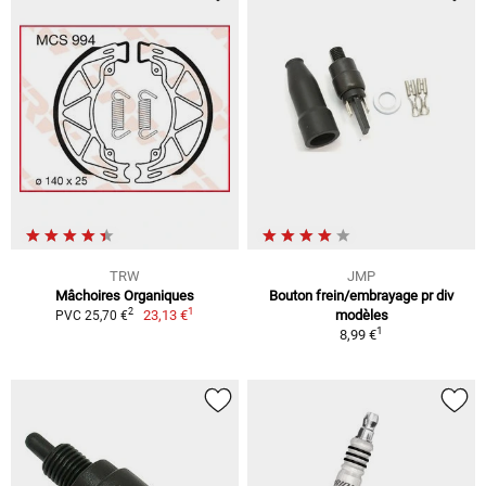
TRW
JMP
Mâchoires Organiques
Bouton frein/embrayage pr div
1
2
23,13 €
modèles
PVC 25,70 €
1
8,99 €