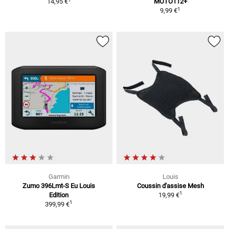
14,95 €
MOTO112+
1
9,99 €
Garmin
Louis
Zumo 396Lmt-S Eu Louis
Coussin d'assise Mesh
1
Edition
19,99 €
1
399,99 €