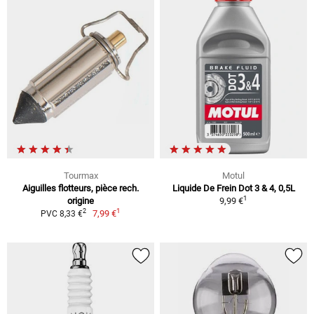
Tourmax
Motul
Aiguilles flotteurs, pièce rech.
Liquide De Frein Dot 3 & 4, 0,5L
1
origine
9,99 €
1
2
7,99 €
PVC 8,33 €