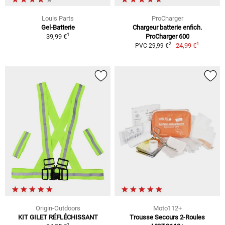
Louis Parts
ProCharger
Gel-Batterie
Chargeur batterie enfich.
1
39,99 €
ProCharger 600
1
2
24,99 €
PVC 29,99 €
Origin-Outdoors
Moto112+
KIT GILET RÉFLÉCHISSANT
Trousse Secours 2-Roules
1