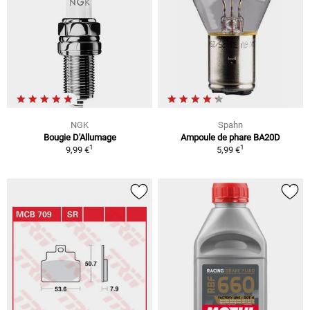
NGK
Spahn
Bougie D'Allumage
Ampoule de phare BA20D
1
1
9,99 €
5,99 €