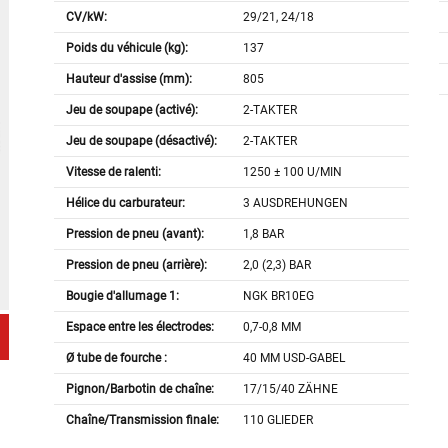
CV/kW:
29/21, 24/18
Poids du véhicule (kg):
137
Hauteur d'assise (mm):
805
Jeu de soupape (activé):
2-TAKTER
Jeu de soupape (désactivé):
2-TAKTER
Vitesse de ralenti:
1250 ± 100 U/MIN
Hélice du carburateur:
3 AUSDREHUNGEN
Pression de pneu (avant):
1,8 BAR
Pression de pneu (arrière):
2,0 (2,3) BAR
Bougie d'allumage 1:
NGK BR10EG
Espace entre les électrodes:
0,7-0,8 MM
Ø tube de fourche :
40 MM USD-GABEL
Pignon/Barbotin de chaîne:
17/15/40 ZÄHNE
Chaîne/Transmission finale:
110 GLIEDER