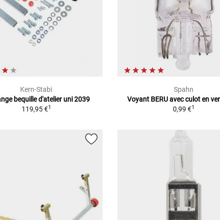
Kern-Stabi
Spahn
ange bequille d'atelier uni 2039
Voyant BERU avec culot en ve
1
1
119,95 €
0,99 €