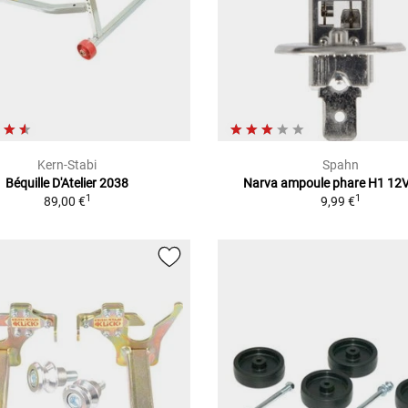
Kern-Stabi
Spahn
Béquille D'Atelier 2038
Narva ampoule phare H1 12
1
1
89,00 €
9,99 €