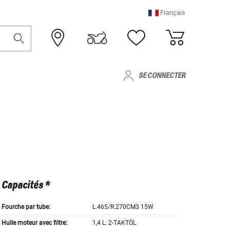
Français
SE CONNECTER
Capacités *
Fourche par tube:
L.465/R.270CM3 15W
Huile moteur avec filtre:
1,4 L. 2-TAKTÖL