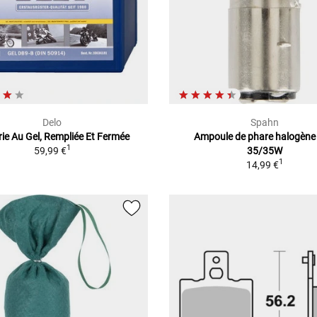
Delo
Spahn
rie Au Gel, Rempliée Et Fermée
Ampoule de phare halogène
1
59,99 €
35/35W
1
14,99 €