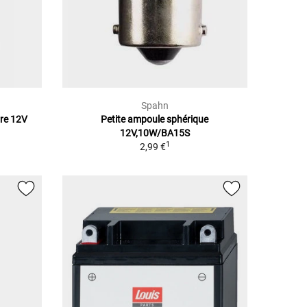
Spahn
rre 12V
Petite ampoule sphérique
12V,10W/BA15S
1
2,99 €