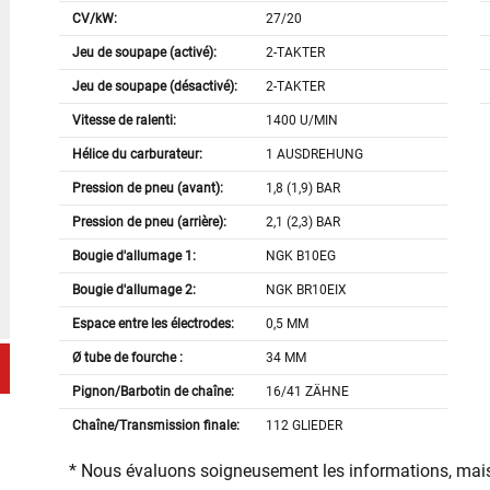
CV/kW:
27/20
Jeu de soupape (activé):
2-TAKTER
Jeu de soupape (désactivé):
2-TAKTER
Vitesse de ralenti:
1400 U/MIN
Hélice du carburateur:
1 AUSDREHUNG
Pression de pneu (avant):
1,8 (1,9) BAR
Pression de pneu (arrière):
2,1 (2,3) BAR
Bougie d'allumage 1:
NGK B10EG
Bougie d'allumage 2:
NGK BR10EIX
Espace entre les électrodes:
0,5 MM
Ø tube de fourche :
34 MM
Pignon/Barbotin de chaîne:
16/41 ZÄHNE
Chaîne/Transmission finale:
112 GLIEDER
* Nous évaluons soigneusement les informations, mais