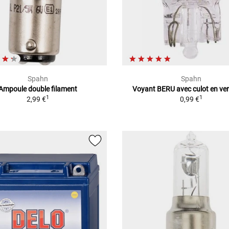
Spahn
Spahn
Ampoule double filament
Voyant BERU avec culot en ve
1
1
2,99 €
0,99 €