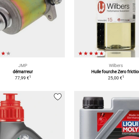
JMP
Wilbers
démarreur
Huile fourche Zero fricti
1
1
77,99 €
25,00 €