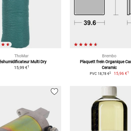
ThoMar
Brembo
éshumidificateur Multi Dry
Plaquett frein Organique C
1
15,99 €
Ceramic
1
15,96 €
2
PVC 18,78 €