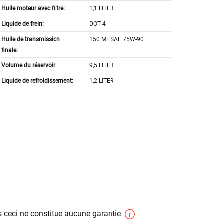
Huile moteur avec filtre:
1,1 LITER
Liquide de frein:
DOT 4
Huile de transmission
150 ML SAE 75W-90
finale:
Volume du réservoir:
9,5 LITER
Liquide de refroidissement:
1,2 LITER
 ceci ne constitue aucune garantie