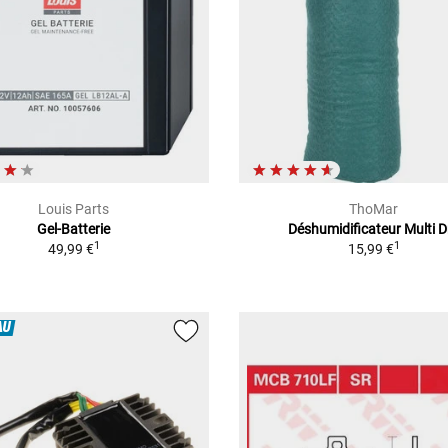
Louis Parts
ThoMar
Gel-Batterie
Déshumidificateur Multi D
1
1
49,99 €
15,99 €
AU