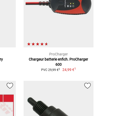
ProCharger
ry
Chargeur batterie enfich. ProCharger
600
1
24,99 €
2
PVC 29,99 €