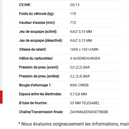
CV/kW:
20/15
Poids du véhicule (kg):
170
Hauteur d'assise (mm):
770
Jeu de soupape (activé):
KALT 0,10 MM
Jeu de soupape (désactivé):
KALT 0,15 MM
Vitesse de ralenti:
1600 ± 100 U/MIN
Hélice du carburateur:
3 AUSDREHUNGEN
Pression de pneu (avant):
2,0 (2,2) BAR
Pression de pneu (arrière):
2,2 (2,4) BAR
Bougie d'allumage 1:
NGK CR8EB
Espace entre les électrodes:
0,7-0,8 MM
Ø tube de fourche :
35 MM TELEGABEL
Chaîne/Transmission finale:
ZAHNRADENDGETRIEBE
* Nous évaluons soigneusement les informations, mais