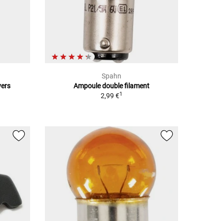
Spahn
vers
Ampoule double filament
1
2,99 €