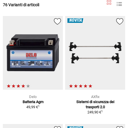
76 Varianti di articoli
NOVITÀ
Delo
AXfix
Batteria Agm
Sistemi di sicurezza dei
1
49,99 €
trasporti 2.0
1
249,90 €