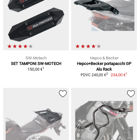
SW-Motech
Hepco & Becker
SET TAMPONI SW-MOTECH
Hepco+Becker portapacchi GP
1
150,00 €
Alu Rack
1
2
234,00 €
PDVC 240,00 €