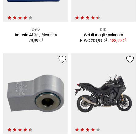
Delo
DID
Batteria Al Gel, Riempita
Set di maglie color oro
1
1
2
79,99 €
188,99 €
PDVC 209,99 €