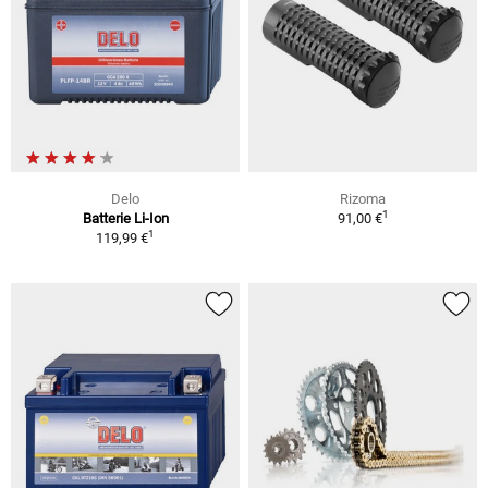
Delo
Rizoma
1
Batterie Li-Ion
91,00 €
1
119,99 €