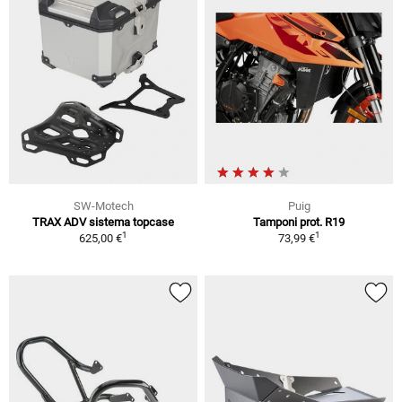
SW-Motech
Puig
TRAX ADV sistema topcase
Tamponi prot. R19
1
1
625,00 €
73,99 €