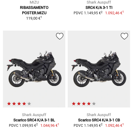
MIZU
Shark Auspuff
RIBASSAMENTO
SRC4 K/A 3-1 TI
1
2
POSTER.MIZU
1.092,46 €
PDVC 1.149,95 €
1
119,00 €
Shark Auspuff
Shark Auspuff
Scarico SRC4 K/A 3-1 BL
Scarico SRC4 K/A 3-1 CB
1
1
2
2
1.044,96 €
1.092,46 €
PDVC 1.099,95 €
PDVC 1.149,95 €