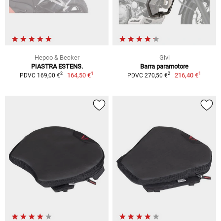
Hepco & Becker
Givi
PIASTRA ESTENS.
Barra paramotore
1
1
2
2
164,50 €
216,40 €
PDVC 169,00 €
PDVC 270,50 €