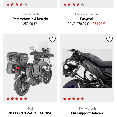
SW-Motech
Hepco & Becker
Paramotore In Alluminio
Easyrack
1
1
2
250,00 €
264,00 €
PDVC 270,00 €
Givi
SW-Motech
SUPPORTO VALIG. LAT. GIVI
PRO supporto laterale
1
1