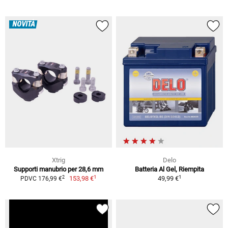
NOVITÀ
Xtrig
Delo
Supporti manubrio per 28,6 mm
Batteria Al Gel, Riempita
1
1
2
153,98 €
49,99 €
PDVC 176,99 €