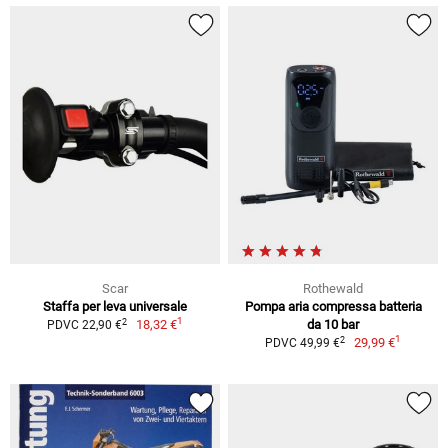
Scar
Rothewald
Staffa per leva universale
Pompa aria compressa batteria
1
2
18,32 €
da 10 bar
PDVC 22,90 €
1
2
29,99 €
PDVC 49,99 €