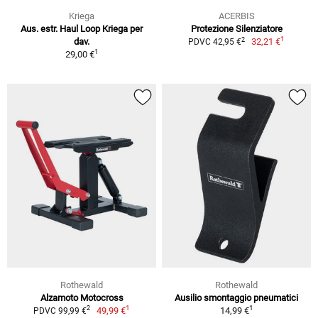
Kriega
ACERBIS
Aus. estr. Haul Loop Kriega per
Protezione Silenziatore
1
2
dav.
32,21 €
PDVC 42,95 €
1
29,00 €
Rothewald
Rothewald
Alzamoto Motocross
Ausilio smontaggio pneumatici
1
1
2
49,99 €
14,99 €
PDVC 99,99 €