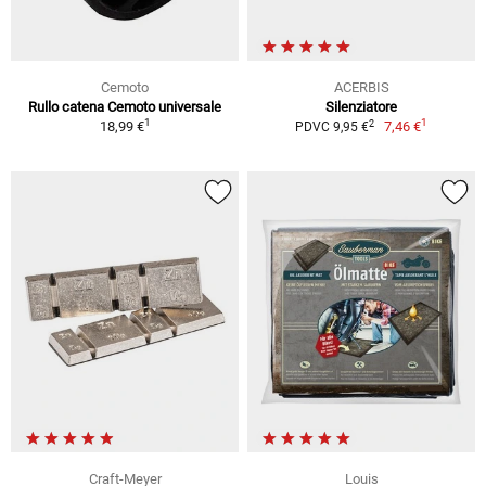
Cemoto
ACERBIS
Rullo catena Cemoto universale
Silenziatore
1
1
2
18,99 €
7,46 €
PDVC 9,95 €
Craft-Meyer
Louis