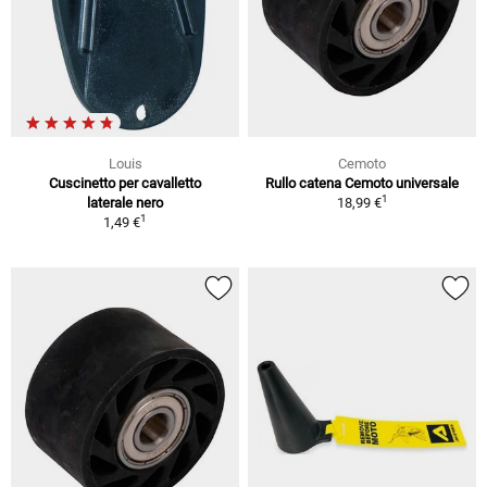
Louis
Cemoto
Cuscinetto per cavalletto
Rullo catena Cemoto universale
1
laterale nero
18,99 €
1
1,49 €