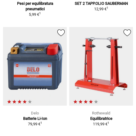
Pesi per equilibratura
SET 2 TAPP.OLIO SAUBERMAN
1
pneumatici
12,99 €
1
5,99 €
Delo
Rothewald
Batterie Li-Ion
Equilibratrice
1
1
79,99 €
119,99 €