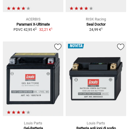
ACERBIS
RISK Racing
Paramani X-Ultimate
Seal Doctor
1
1
2
32,21 €
24,99 €
PDVC 42,95 €
NOVITÀ
Louis Parts
Louis Parts
Gel-Batteria
Batteria agli ioni di sodio