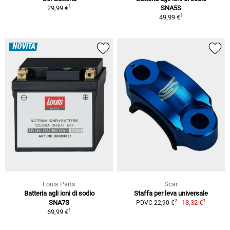
1
29,99 €
SNA5S
1
49,99 €
NOVITÀ
Louis Parts
Scar
Batteria agli ioni di sodio
Staffa per leva universale
1
2
SNA7S
18,32 €
PDVC 22,90 €
1
69,99 €