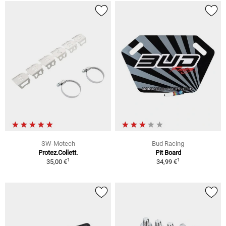
SW-Motech
Bud Racing
Protez.Collett.
Pit Board
1
1
35,00 €
34,99 €