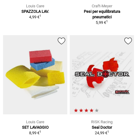
Louis Care
Craft-Meyer
SPAZZOLA LAV.
Pesi per equilibratura
1
4,99 €
pneumatici
1
5,99 €
Louis Care
RISK Racing
SET LAVAGGIO
Seal Doctor
1
1
8,99 €
24,99 €