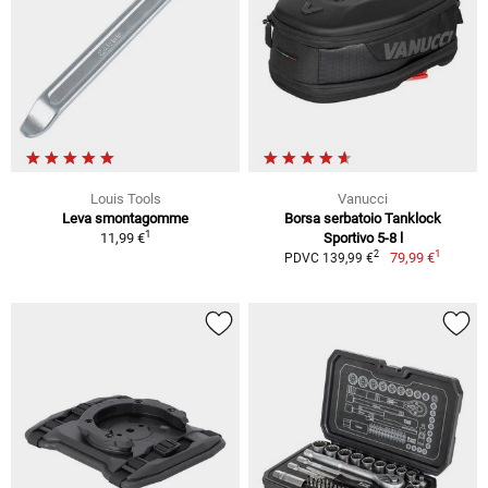
Louis Tools
Vanucci
Leva smontagomme
Borsa serbatoio Tanklock
1
11,99 €
Sportivo 5-8 l
1
2
79,99 €
PDVC 139,99 €