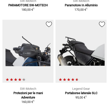
SW-Motech
SW-Motech
PARAMOTORE SW-MOTECH
Paramotore In Alluminio
1
1
180,00 €
170,00 €
SW-Motech
Legend Gear
Protezioni per le mani
Portaborse laterale SLC
1
Adventure
95,00 €
1
160,00 €