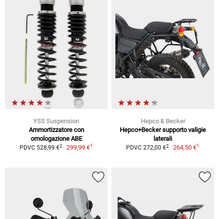
YSS Suspension
Hepco & Becker
Ammortizzatore con
Hepco+Becker supporto valigie
omologazione ABE
laterali
1
1
2
2
299,99 €
264,50 €
PDVC 528,99 €
PDVC 272,00 €