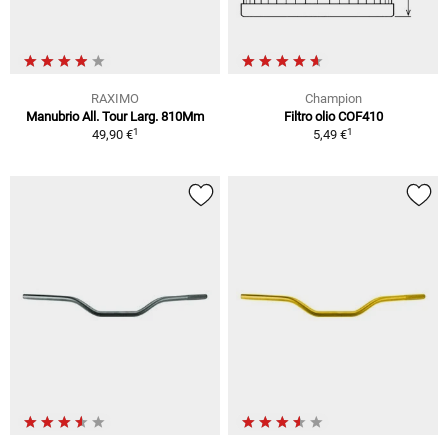
RAXIMO
Champion
Manubrio All. Tour Larg. 810Mm
Filtro olio COF410
1
1
49,90 €
5,49 €