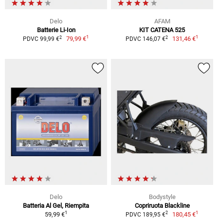
Delo
AFAM
Batterie Li-Ion
KIT CATENA 525
1
1
2
2
79,99 €
131,46 €
PDVC 99,99 €
PDVC 146,07 €
Delo
Bodystyle
Batteria Al Gel, Riempita
Copriruota Blackline
1
1
2
59,99 €
180,45 €
PDVC 189,95 €