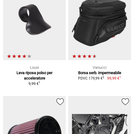
Louis
Vanucci
Leva riposa polso per
Borsa serb. impermeabile
1
2
acceleratore
99,99 €
PDVC 179,99 €
1
9,99 €