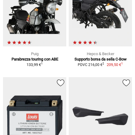
Puig
Hepco & Becker
Parabrezza touring con ABE
Supporto borsa da sella C-Bow
1
1
2
133,99 €
209,50 €
PDVC 216,00 €