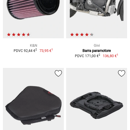
K&N
Givi
1
2
73,95 €
Barra paramotore
PDVC 92,44 €
1
2
136,80 €
PDVC 171,00 €