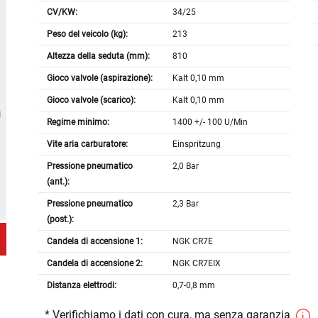
CV/KW:
34/25
Peso del veicolo (kg):
213
Altezza della seduta (mm):
810
Gioco valvole (aspirazione):
Kalt 0,10 mm
Gioco valvole (scarico):
Kalt 0,10 mm
Regime minimo:
1400 +/- 100 U/Min
Vite aria carburatore:
Einspritzung
Pressione pneumatico
2,0 Bar
(ant.):
Pressione pneumatico
2,3 Bar
(post.):
Candela di accensione 1:
NGK CR7E
Candela di accensione 2:
NGK CR7EIX
Distanza elettrodi:
0,7-0,8 mm
* Verifichiamo i dati con cura, ma senza garanzia