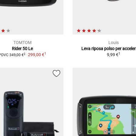
TOMTOM
Louis
Rider 50 Le
Leva riposa polso per accele
1
1
299,00 €
9,99 €
2
PDVC 349,00 €