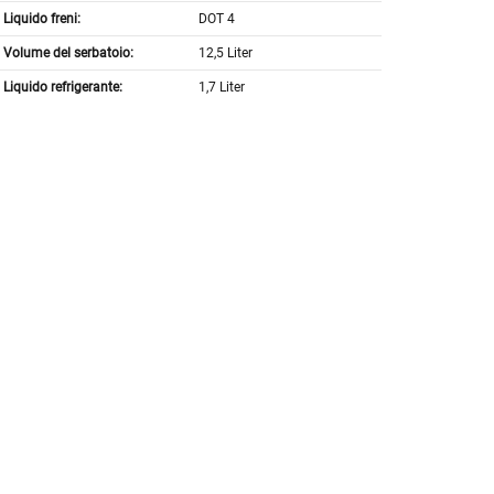
Liquido freni:
DOT 4
Volume del serbatoio:
12,5 Liter
Liquido refrigerante:
1,7 Liter