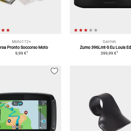
Moto112+
Garmin
rsa Pronto Soccorso Moto
Zumo 396Lmt-S Eu Louis Ed
1
1
9,99 €
399,99 €