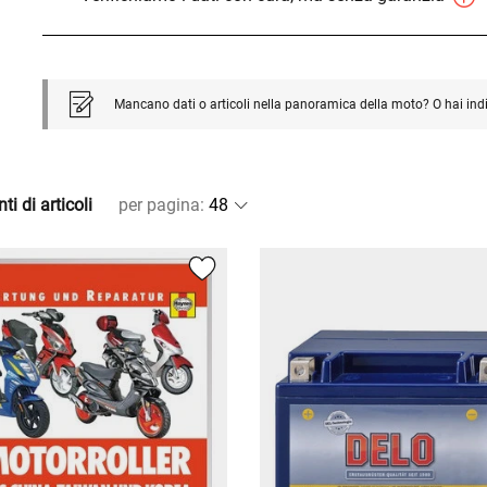
Mancano dati o articoli nella panoramica della moto? O hai ind
ti di articoli
per pagina
: