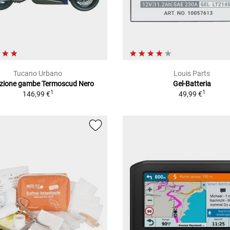
Tucano Urbano
Louis Parts
ezione gambe Termoscud Nero
Gel-Batteria
1
1
146,99 €
49,99 €