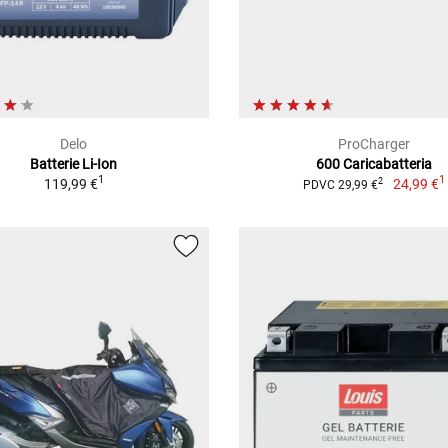
Delo
ProCharger
Batterie Li-Ion
600 Caricabatteria
1
1
119,99 €
24,99 €
2
PDVC 29,99 €