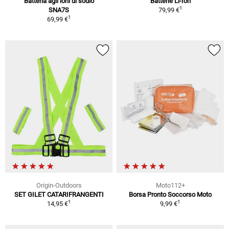
Batteria agli ioni di sodio
Batterie Li-Ion
1
SNA7S
79,99 €
1
69,99 €
Origin-Outdoors
Moto112+
SET GILET CATARIFRANGENTI
Borsa Pronto Soccorso Moto
1
1
14,95 €
9,99 €