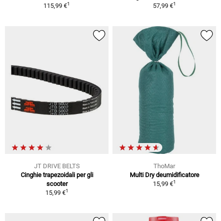
1
1
115,99 €
57,99 €
JT DRIVE BELTS
ThoMar
Cinghie trapezoidali per gli
Multi Dry deumidificatore
1
scooter
15,99 €
1
15,99 €