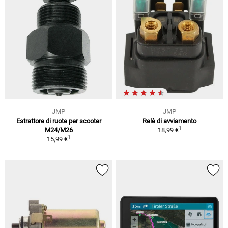
JMP
JMP
Estrattore di ruote per scooter
Relè di avviamento
1
M24/M26
18,99 €
1
15,99 €