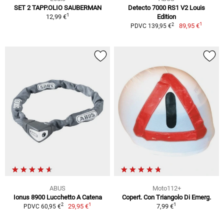
SET 2 TAPP.OLIO SAUBERMAN
Detecto 7000 RS1 V2 Louis
1
12,99 €
Edition
1
2
89,95 €
PDVC 139,95 €
ABUS
Moto112+
Ionus 8900 Lucchetto A Catena
Copert. Con Triangolo Di Emerg.
1
1
2
29,95 €
7,99 €
PDVC 60,95 €