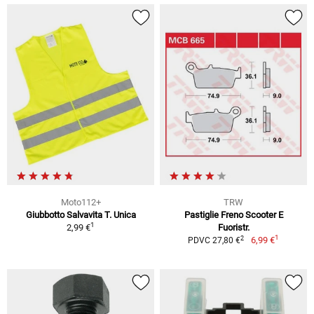
Moto112+
TRW
Giubbotto Salvavita T. Unica
Pastiglie Freno Scooter E
1
2,99 €
Fuoristr.
1
2
6,99 €
PDVC 27,80 €