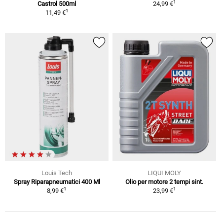
1
Castrol 500ml
24,99 €
1
11,49 €
Louis Tech
LIQUI MOLY
Spray Riparapneumatici 400 Ml
Olio per motore 2 tempi sint.
1
1
8,99 €
23,99 €