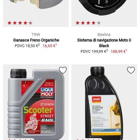
TRW
Beeline
Ganasce Freno Organiche
Sistema di navigazione Moto Ii
1
2
16,65 €
Black
PDVC 18,50 €
1
2
188,99 €
PDVC 199,99 €