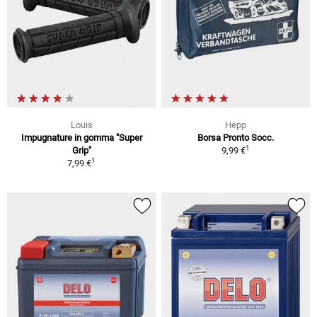
Louis
Hepp
Impugnature in gomma "Super
Borsa Pronto Socc.
1
Grip"
9,99 €
1
7,99 €