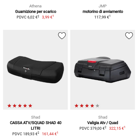
Athena
JMP
Guarnizione per scarico
motorino di avviamento
1
1
2
3,99 €
117,99 €
PDVC 6,02 €
Shad
Shad
CASSA ATV/SQUAD SHAD 40
Valigia Atv / Quad
1
2
LITRI
322,15 €
PDVC 379,00 €
1
2
161,44 €
PDVC 189,93 €