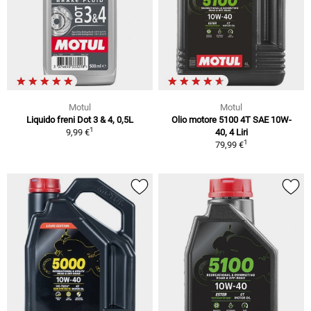
Motul
Motul
Liquido freni Dot 3 & 4, 0,5L
Olio motore 5100 4T SAE 10W-
1
9,99 €
40, 4 Liri
1
79,99 €