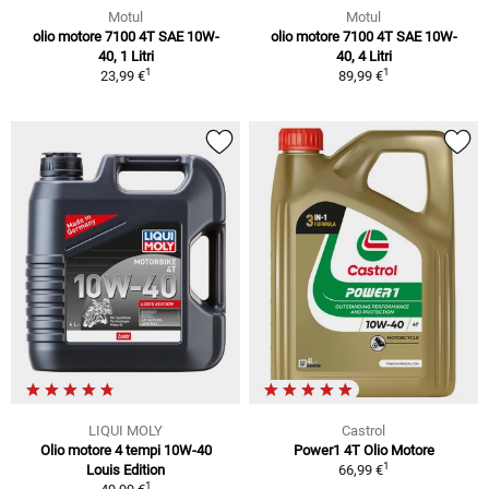
Motul
Motul
olio motore 7100 4T SAE 10W-
olio motore 7100 4T SAE 10W-
40, 1 Litri
40, 4 Litri
1
1
23,99 €
89,99 €
LIQUI MOLY
Castrol
Olio motore 4 tempi 10W-40
Power1 4T Olio Motore
1
Louis Edition
66,99 €
1