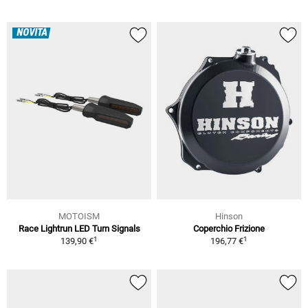
NOVITÀ
MOTOISM
Hinson
Race Lightrun LED Turn Signals
Coperchio Frizione
1
1
139,90 €
196,77 €