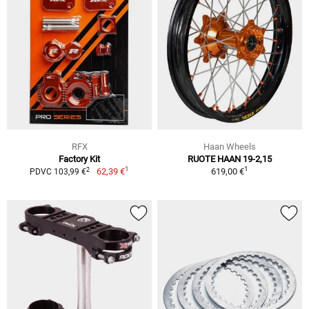
RFX
Haan Wheels
Factory Kit
RUOTE HAAN 19-2,15
1
1
2
62,39 €
619,00 €
PDVC 103,99 €