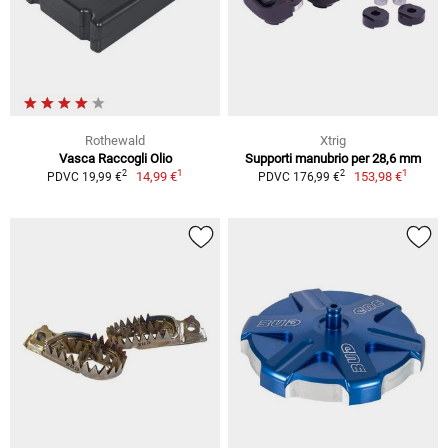
Rothewald
Xtrig
Vasca Raccogli Olio
Supporti manubrio per 28,6 mm
1
1
2
2
14,99 €
153,98 €
PDVC 19,99 €
PDVC 176,99 €