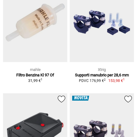
mahle
Xtrig
Filtro Benzina Kl 97 Of
Supporti manubrio per 28,6 mm
1
1
2
31,99 €
153,98 €
PDVC 176,99 €
NOVITÀ