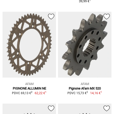
1
39,99 €
AFAM
AFAM
PIGNONE ALLUMIN NE
Pignone Afam MX 520
1
1
2
2
62,22 €
14,16 €
PDVC 69,13 €
PDVC 15,73 €