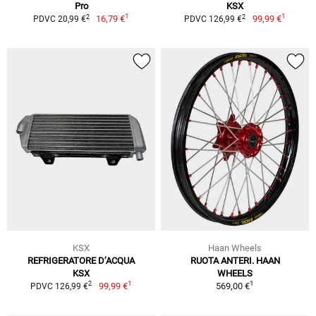
Pro
KSX
1
1
2
2
16,79 €
99,99 €
PDVC 20,99 €
PDVC 126,99 €
KSX
Haan Wheels
REFRIGERATORE D’ACQUA
RUOTA ANTERI. HAAN
KSX
WHEELS
1
1
2
99,99 €
569,00 €
PDVC 126,99 €