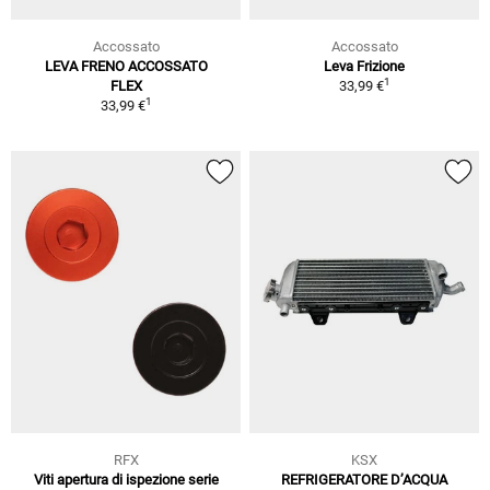
Accossato
Accossato
LEVA FRENO ACCOSSATO
Leva Frizione
1
FLEX
33,99 €
1
33,99 €
RFX
KSX
Viti apertura di ispezione serie
REFRIGERATORE D’ACQUA