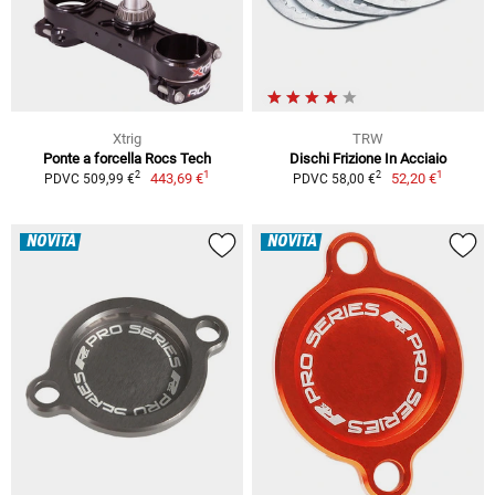
Xtrig
TRW
Ponte a forcella Rocs Tech
Dischi Frizione In Acciaio
1
1
2
2
443,69 €
52,20 €
PDVC 509,99 €
PDVC 58,00 €
NOVITÀ
NOVITÀ