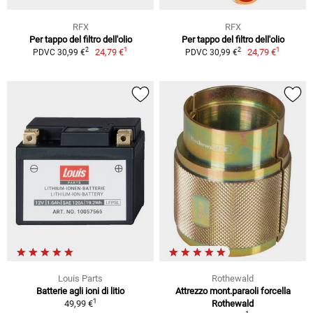
RFX
RFX
Per tappo del filtro dell'olio
Per tappo del filtro dell'olio
1
1
2
2
24,79 €
24,79 €
PDVC 30,99 €
PDVC 30,99 €
Louis Parts
Rothewald
Batterie agli ioni di litio
Attrezzo mont.paraoli forcella
1
49,99 €
Rothewald