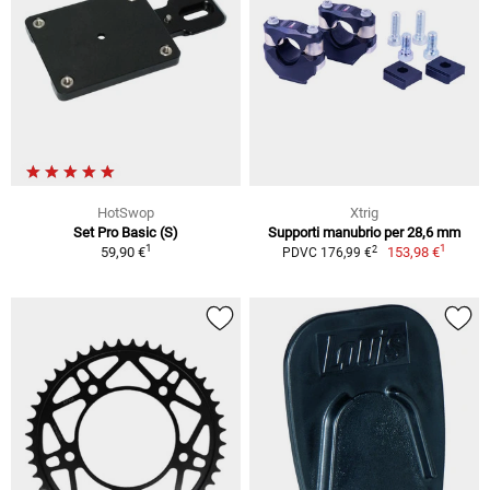
HotSwop
Xtrig
Set Pro Basic (S)
Supporti manubrio per 28,6 mm
1
1
2
59,90 €
153,98 €
PDVC 176,99 €