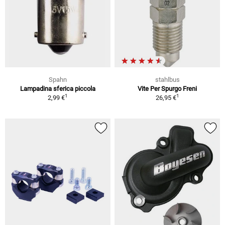
Spahn
stahlbus
Lampadina sferica piccola
Vite Per Spurgo Freni
1
1
2,99 €
26,95 €