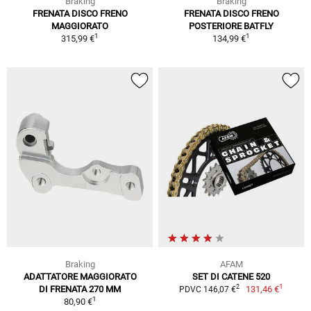
Braking
Braking
FRENATA DISCO FRENO
FRENATA DISCO FRENO
MAGGIORATO
POSTERIORE BATFLY
1
1
315,99 €
134,99 €
Braking
AFAM
ADATTATORE MAGGIORATO
SET DI CATENE 520
1
2
DI FRENATA 270 MM
131,46 €
PDVC 146,07 €
1
80,90 €