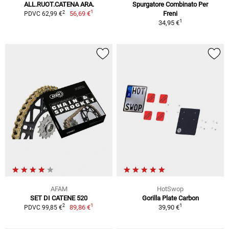
ALL.RUOT.CATENA ARA.
Spurgatore Combinato Per
1
2
56,69 €
Freni
PDVC 62,99 €
1
34,95 €
AFAM
HotSwop
SET DI CATENE 520
Gorilla Plate Carbon
1
1
2
89,86 €
39,90 €
PDVC 99,85 €