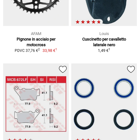
AFAM
Louis
Pignone in acciaio per
Cuscinetto per cavalletto
motocross
laterale nero
1
1
2
33,98 €
1,49 €
PDVC 37,76 €