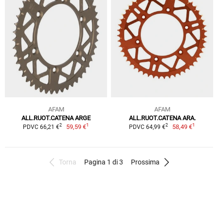
AFAM
AFAM
ALL.RUOT.CATENA ARGE
ALL.RUOT.CATENA ARA.
1
1
2
2
59,59 €
58,49 €
PDVC 66,21 €
PDVC 64,99 €
Torna
Pagina 1 di 3
Prossima