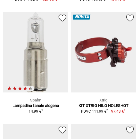
NOVITÀ
Spahn
Xtrig
Lampadina fanale alogena
KIT XTRIG HILO HOLESHOT
1
1
2
14,99 €
97,43 €
PDVC 111,99 €