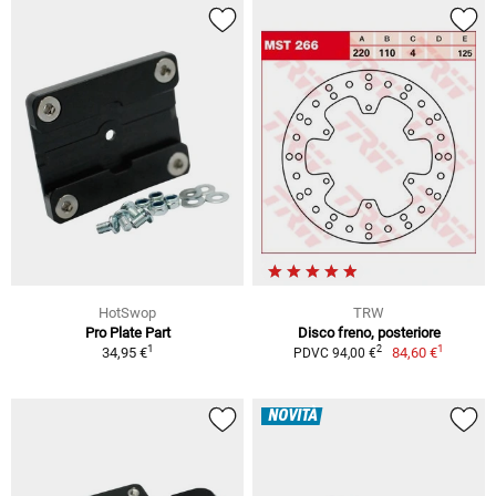
HotSwop
TRW
Pro Plate Part
Disco freno, posteriore
1
1
2
34,95 €
84,60 €
PDVC 94,00 €
NOVITÀ