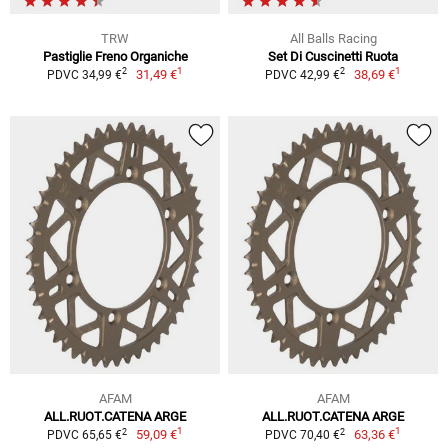
TRW
All Balls Racing
Pastiglie Freno Organiche
Set Di Cuscinetti Ruota
1
1
2
2
31,49 €
38,69 €
PDVC 34,99 €
PDVC 42,99 €
AFAM
AFAM
ALL.RUOT.CATENA ARGE
ALL.RUOT.CATENA ARGE
1
1
2
2
59,09 €
63,36 €
PDVC 65,65 €
PDVC 70,40 €