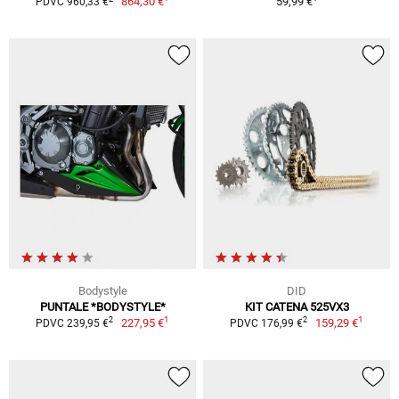
864,30 €
59,99 €
PDVC 960,33 €
Bodystyle
DID
PUNTALE *BODYSTYLE*
KIT CATENA 525VX3
1
1
2
2
227,95 €
159,29 €
PDVC 239,95 €
PDVC 176,99 €