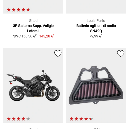
Shad
Louis Parts
3P Sistema Supp. Valigie
Batteria agli ioni di sodio
Laterali
SNA9Q
1
1
2
143,28 €
79,99 €
PDVC 168,56 €