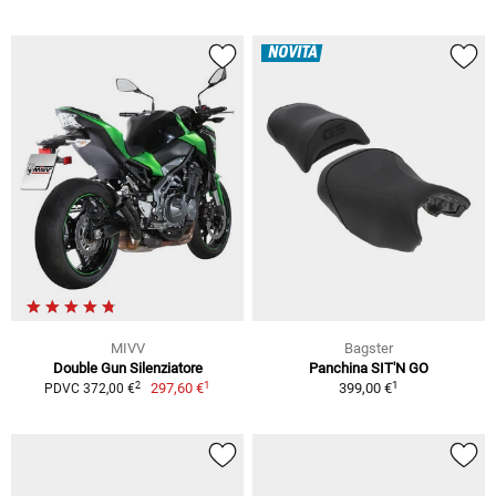
NOVITÀ
MIVV
Bagster
Double Gun Silenziatore
Panchina SIT'N GO
1
1
2
297,60 €
399,00 €
PDVC 372,00 €