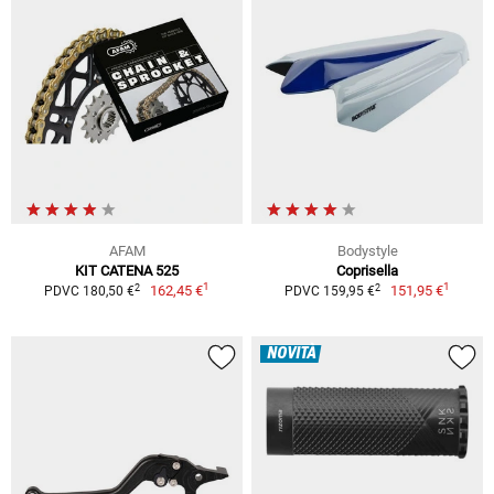
AFAM
Bodystyle
KIT CATENA 525
Coprisella
1
1
2
2
162,45 €
151,95 €
PDVC 180,50 €
PDVC 159,95 €
NOVITÀ