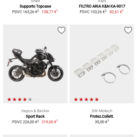
Shad
K&N
Supporto Topcase
FILTRO ARIA K&N KA-9017
1
1
2
2
138,77 €
82,61 €
PDVC 163,26 €
PDVC 103,26 €
Hepco & Becker
SW-Motech
Sport Rack
Protez.Collett.
1
1
2
219,00 €
35,00 €
PDVC 226,00 €