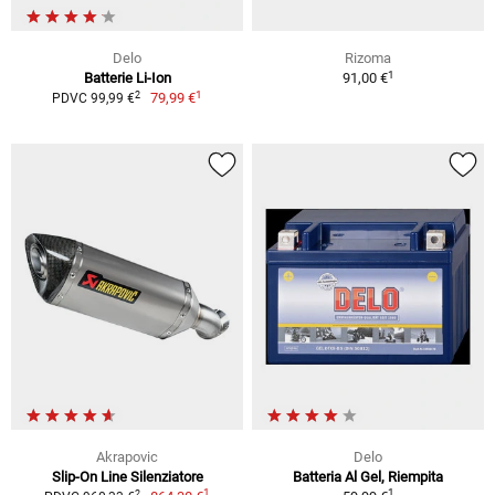
Delo
Rizoma
1
Batterie Li-Ion
91,00 €
1
2
79,99 €
PDVC 99,99 €
Akrapovic
Delo
Slip-On Line Silenziatore
Batteria Al Gel, Riempita
1
1
2