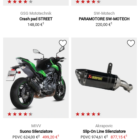
GSG Mototechnik
SW-Motech
Crash pad STREET
PARAMOTORE SW-MOTECH
1
1
148,00 €
220,00 €
MIVV
Akrapovic
Suono Silenziatore
Slip-On Line Silenziatore
1
1
2
2
499,20 €
877,15 €
PDVC 624,00 €
PDVC 974,61 €