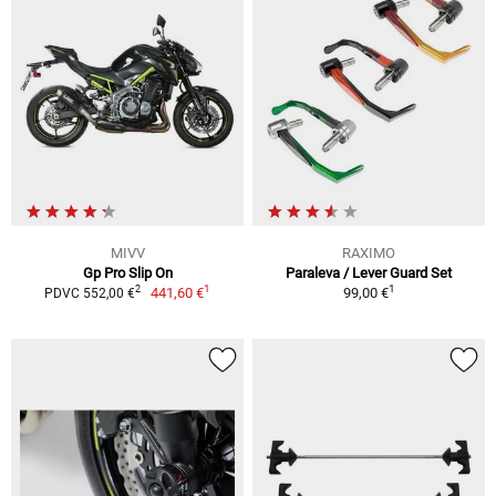
MIVV
RAXIMO
Gp Pro Slip On
Paraleva / Lever Guard Set
1
1
2
441,60 €
99,00 €
PDVC 552,00 €