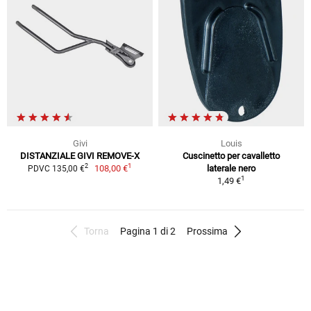
Givi
Louis
DISTANZIALE GIVI REMOVE-X
Cuscinetto per cavalletto
1
2
108,00 €
laterale nero
PDVC 135,00 €
1
1,49 €
Torna
Pagina 1 di 2
Prossima