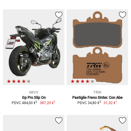
MIVV
TRW
Gp Pro Slip On
Pastiglie Freno Sinter. Con Abe
1
1
2
2
387,20 €
31,32 €
PDVC 484,00 €
PDVC 34,80 €