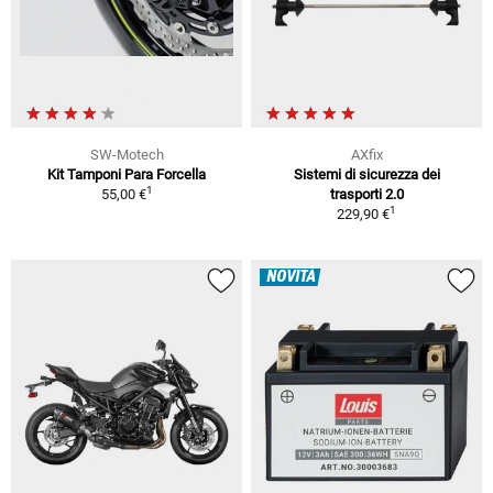
SW-Motech
AXfix
Kit Tamponi Para Forcella
Sistemi di sicurezza dei
1
55,00 €
trasporti 2.0
1
229,90 €
NOVITÀ