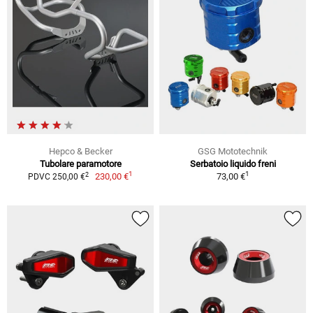
Hepco & Becker
GSG Mototechnik
Tubolare paramotore
Serbatoio liquido freni
1
1
2
230,00 €
73,00 €
PDVC 250,00 €