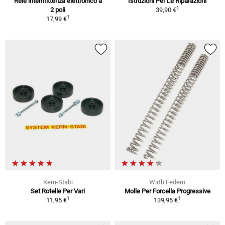
Relè intermittenza elettronico a
Istruzioni Per Le Riparazioni
1
2 poli
39,90 €
1
17,99 €
Kern-Stabi
Wirth Federn
Set Rotelle Per Vari
Molle Per Forcella Progressive
1
1
11,95 €
139,95 €