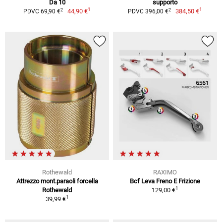
Da 10
supporto
1
1
2
2
44,90 €
384,50 €
PDVC 69,90 €
PDVC 396,00 €
Rothewald
RAXIMO
Attrezzo mont.paraoli forcella
Bcf Leva Freno E Frizione
1
Rothewald
129,00 €
1
39,99 €