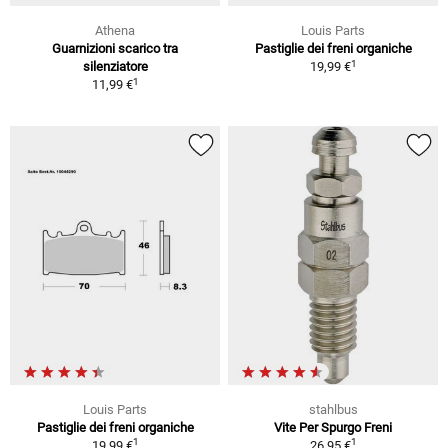
Athena
Louis Parts
Guarnizioni scarico tra
Pastiglie dei freni organiche
1
silenziatore
19,99 €
1
11,99 €
Louis Parts
stahlbus
Pastiglie dei freni organiche
Vite Per Spurgo Freni
1
1
19,99 €
26,95 €