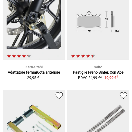
Kern-Stabi
saito
Adattatore fermaruota anteriore
Pastiglie Freno Sinter. Con Abe
1
1
2
29,95 €
19,99 €
PDVC 24,99 €