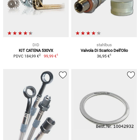
DID
stahlbus
KIT CATENA 530VX
Valvola Di Scarico Dell'Olio
1
1
2
99,99 €
36,95 €
PDVC 184,99 €