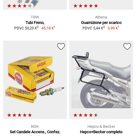
TRW
Athena
Tubi Freno,
Guarnizione per scarico
1
1
2
2
45,18 €
3,99 €
PDVC 50,20 €
PDVC 5,44 €
NGK
Hepco & Becker
Set Candele Accens., Confez.
Hepco+Becker completo