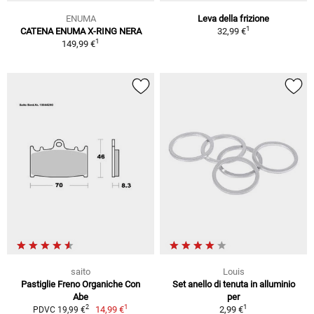
ENUMA
Leva della frizione
1
CATENA ENUMA X-RING NERA
32,99 €
1
149,99 €
saito
Louis
Pastiglie Freno Organiche Con
Set anello di tenuta in alluminio
Abe
per
1
1
2
14,99 €
2,99 €
PDVC 19,99 €