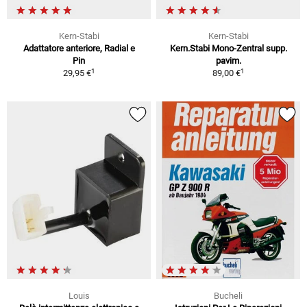
Kern-Stabi
Kern-Stabi
Adattatore anteriore, Radial e
Kern.Stabi Mono-Zentral supp.
Pin
pavim.
1
1
29,95 €
89,00 €
Louis
Bucheli