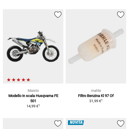
Maisto
mahle
Modello in scala Husqvarna FE
Filtro Benzina Kl 97 Of
1
501
31,99 €
1
14,99 €
NOVITÀ