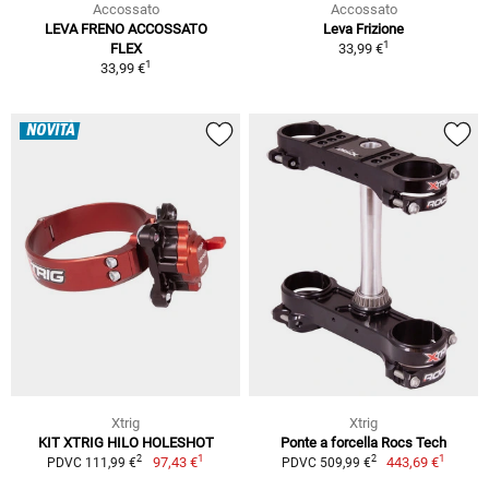
Accossato
Accossato
LEVA FRENO ACCOSSATO
Leva Frizione
1
FLEX
33,99 €
1
33,99 €
NOVITÀ
Xtrig
Xtrig
KIT XTRIG HILO HOLESHOT
Ponte a forcella Rocs Tech
1
1
2
2
97,43 €
443,69 €
PDVC 111,99 €
PDVC 509,99 €