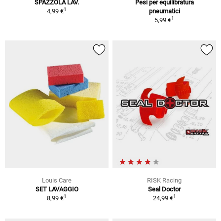
SPAZZOLA LAV.
Pesi per equilibratura
1
4,99 €
pneumatici
1
5,99 €
Louis Care
RISK Racing
SET LAVAGGIO
Seal Doctor
1
1
8,99 €
24,99 €