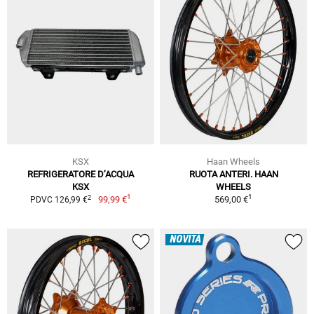
KSX
Haan Wheels
REFRIGERATORE D’ACQUA
RUOTA ANTERI. HAAN
KSX
WHEELS
1
1
2
99,99 €
569,00 €
PDVC 126,99 €
NOVITÀ