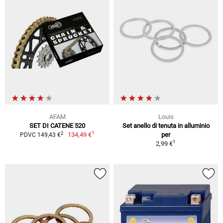
AFAM
Louis
SET DI CATENE 520
Set anello di tenuta in alluminio
1
2
134,49 €
per
PDVC 149,43 €
1
2,99 €