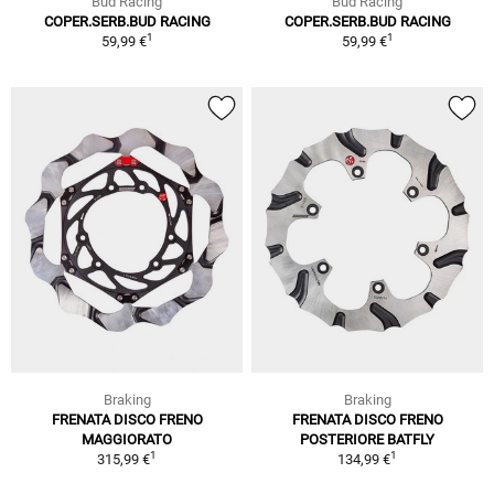
Bud Racing
Bud Racing
COPER.SERB.BUD RACING
COPER.SERB.BUD RACING
1
1
59,99 €
59,99 €
Braking
Braking
FRENATA DISCO FRENO
FRENATA DISCO FRENO
MAGGIORATO
POSTERIORE BATFLY
1
1
315,99 €
134,99 €