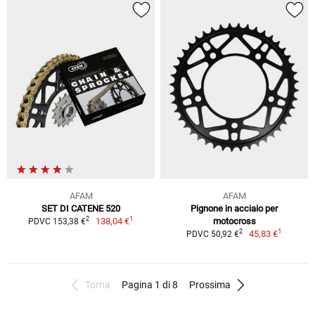
AFAM
AFAM
SET DI CATENE 520
Pignone in acciaio per
1
2
138,04 €
motocross
PDVC 153,38 €
1
2
45,83 €
PDVC 50,92 €
Torna
Pagina 1 di 8
Prossima