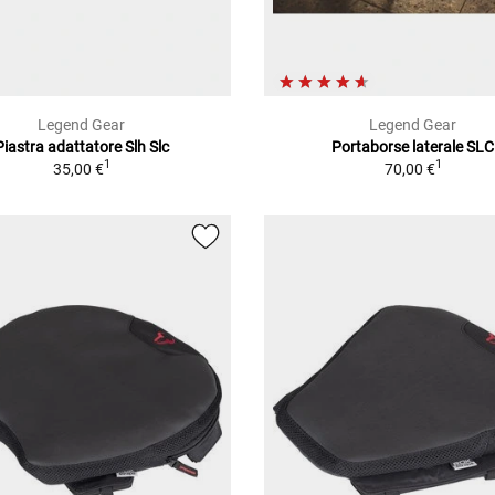
Legend Gear
Legend Gear
Piastra adattatore Slh Slc
Portaborse laterale SLC
1
1
35,00 €
70,00 €