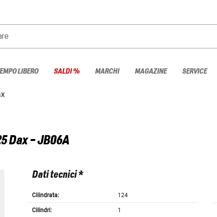
are
TEMPO LIBERO
SALDI %
MARCHI
MAGAZINE
SERVICE
ax
25 Dax - JB06A
Dati tecnici *
Cilindrata:
124
Cilindri:
1