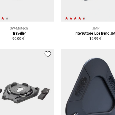
SW-Motech
JMP
Traveller
Interruttore luce freno J
1
1
90,00 €
16,99 €