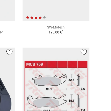
SW-Motech
1
MP
190,00 €