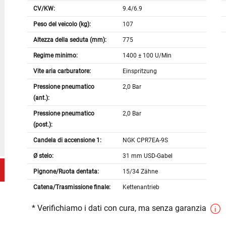
CV/KW:
9.4/6.9
Peso del veicolo (kg):
107
Altezza della seduta (mm):
775
Regime minimo:
1400 ± 100 U/Min
Vite aria carburatore:
Einspritzung
Pressione pneumatico
2,0 Bar
(ant.):
Pressione pneumatico
2,0 Bar
(post.):
Candela di accensione 1:
NGK CPR7EA-9S
Ø stelo:
31 mm USD-Gabel
Pignone/Ruota dentata:
15/34 Zähne
Catena/Trasmissione finale:
Kettenantrieb
* Verifichiamo i dati con cura, ma senza garanzia