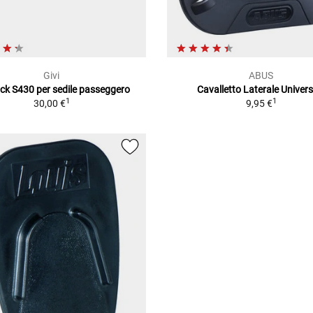
Givi
ABUS
ock S430 per sedile passeggero
Cavalletto Laterale Univers
1
1
30,00 €
9,95 €