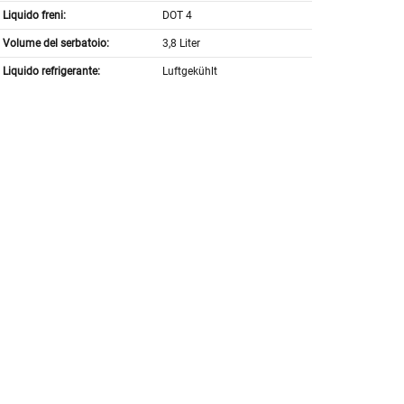
Liquido freni:
DOT 4
Volume del serbatoio:
3,8 Liter
Liquido refrigerante:
Luftgekühlt