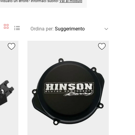
ividuato un errore? Informaci subito!
Vai al modulo
Ordina per
: