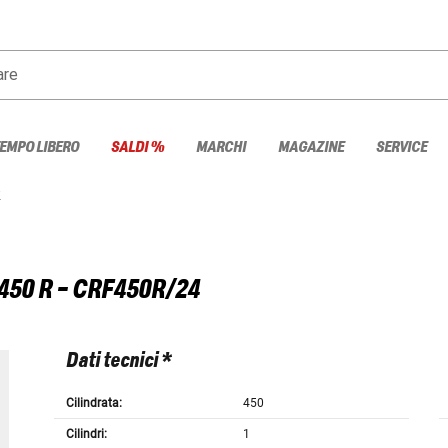
are
TEMPO LIBERO
SALDI %
MARCHI
MAGAZINE
SERVICE
R
450 R - CRF450R/24
Dati tecnici *
Cilindrata:
450
Cilindri:
1