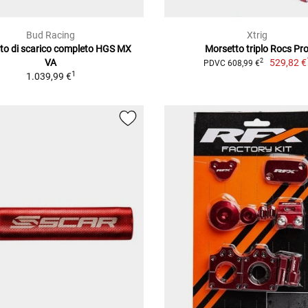
Bud Racing
Xtrig
to di scarico completo HGS MX
Morsetto triplo Rocs Pr
VA
529,82 €
2
PDVC 608,99 €
1
1.039,99 €