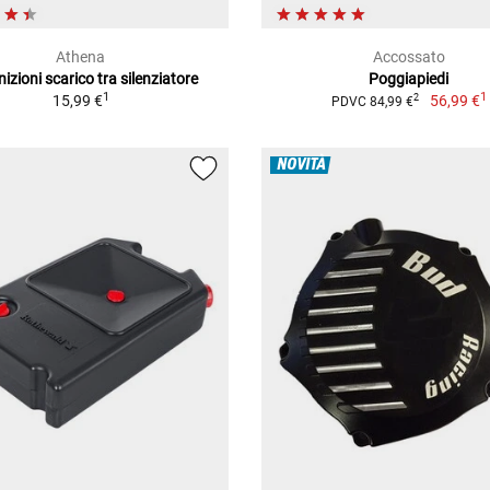
Athena
Accossato
izioni scarico tra silenziatore
Poggiapiedi
1
1
15,99 €
56,99 €
2
PDVC 84,99 €
NOVITÀ