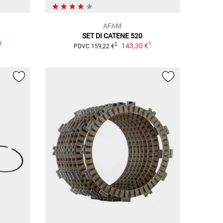
AFAM
SET DI CATENE 520
1
1
143,30 €
2
PDVC 159,22 €