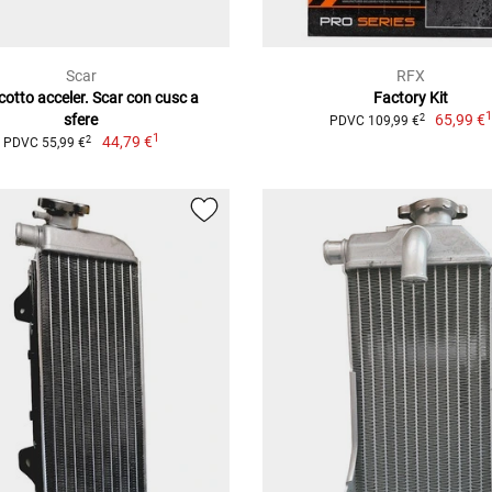
Scar
RFX
otto acceler. Scar con cusc a
Factory Kit
sfere
65,99 €
2
PDVC 109,99 €
1
44,79 €
2
PDVC 55,99 €