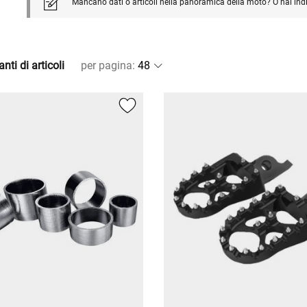
Mancano dati o articoli nella panoramica della moto? O hai ind
nti di articoli
per pagina
: