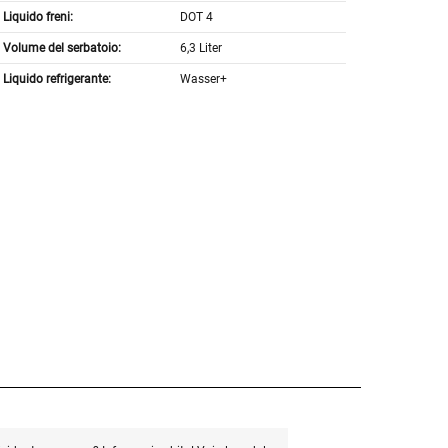
Liquido freni:
DOT 4
Volume del serbatoio:
6,3 Liter
Liquido refrigerante:
Wasser+