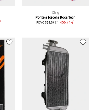
Xtrig
o
Ponte a forcella Rocs Tech
1
1
456,74 €
2
PDVC 524,99 €