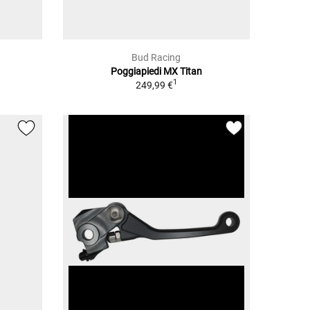
Bud Racing
Poggiapiedi MX Titan
1
249,99 €