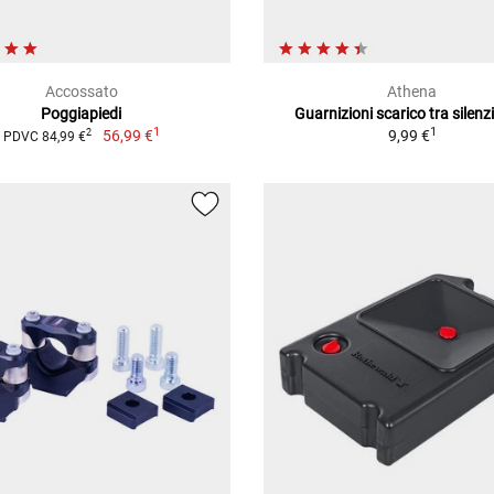
Accossato
Athena
Poggiapiedi
Guarnizioni scarico tra silenz
1
1
56,99 €
9,99 €
2
PDVC 84,99 €