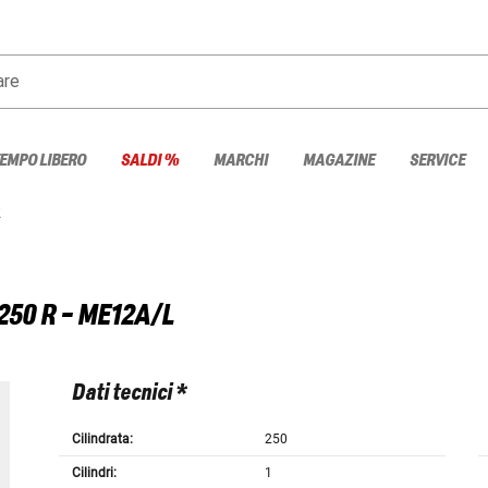
are
TEMPO LIBERO
SALDI %
MARCHI
MAGAZINE
SERVICE
R
250 R - ME12A/L
Dati tecnici *
Cilindrata:
250
Cilindri:
1