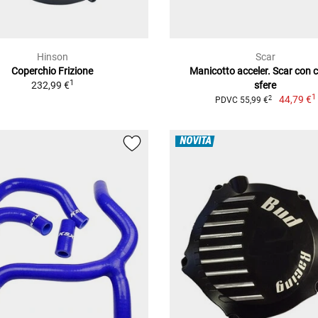
Hinson
Scar
Coperchio Frizione
Manicotto acceler. Scar con 
1
232,99 €
sfere
1
44,79 €
2
PDVC 55,99 €
NOVITÀ