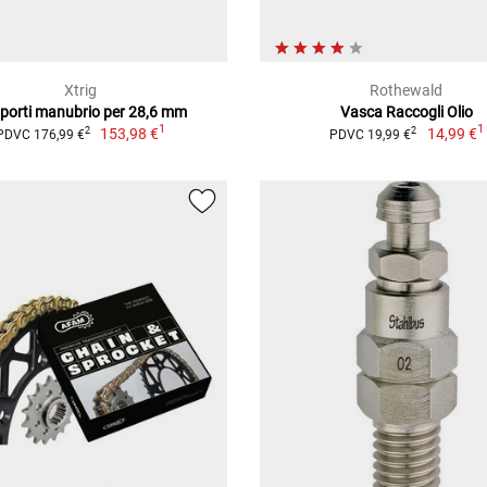
Xtrig
Rothewald
porti manubrio per 28,6 mm
Vasca Raccogli Olio
1
1
153,98 €
14,99 €
2
2
PDVC 176,99 €
PDVC 19,99 €