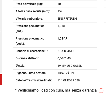
Peso del veicolo (kg):
108
Altezza della seduta (mm):
957
Vite aria carburatore:
EINSPRITZUNG
Pressione pneumatico
1,0 BAR
(ant.):
Pressione pneumatico
1,0 BAR
(post.):
Candela di accensione 1:
NGK R0451B-8
Distanza elettrodi:
0,6-0,7 MM
Ø stelo:
49 MM USD-GABEL
Pignone/Ruota dentata:
13/48 ZÄHNE
Catena/Trasmissione finale:
114 GLIEDER 520
* Verifichiamo i dati con cura, ma senza garanzia