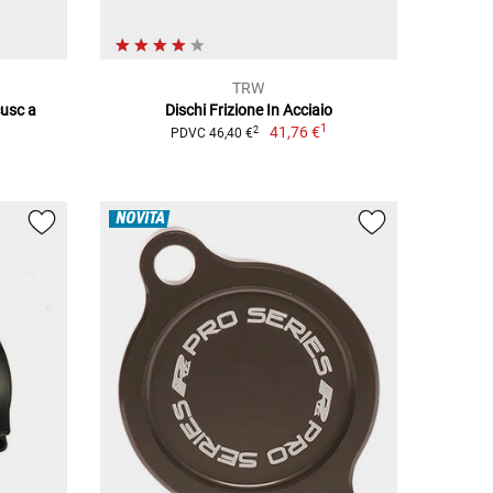
TRW
cusc a
Dischi Frizione In Acciaio
1
41,76 €
2
PDVC 46,40 €
NOVITÀ