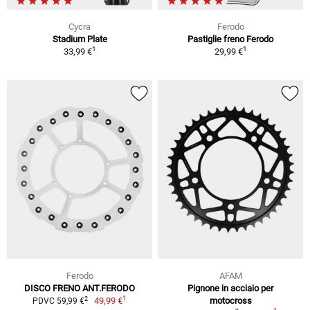
Cycra
Ferodo
Stadium Plate
Pastiglie freno Ferodo
1
1
33,99 €
29,99 €
Ferodo
AFAM
DISCO FRENO ANT.FERODO
Pignone in acciaio per
1
2
49,99 €
motocross
PDVC 59,99 €