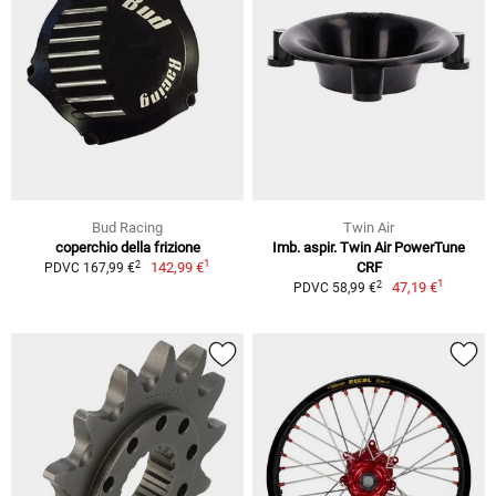
Bud Racing
Twin Air
coperchio della frizione
Imb. aspir. Twin Air PowerTune
1
2
142,99 €
CRF
PDVC 167,99 €
1
2
47,19 €
PDVC 58,99 €