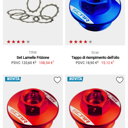
TRW
Scar
Set Lamelle Frizione
Tappo di riempimento dell'olio
1
1
2
2
108,54 €
15,12 €
PDVC 120,60 €
PDVC 18,90 €
NOVITÀ
NOVITÀ