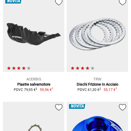
NOVITÀ
ACERBIS
TRW
Piastre salvamotore
Dischi Frizione In Acciaio
1
1
2
2
59,96 €
55,17 €
PDVC 79,95 €
PDVC 61,30 €
NOVITÀ