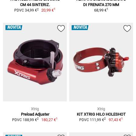
CM 44 SINTERIZ.
DI FRENATA 270 MM
1
1
2
20,99 €
68,99 €
PDVC 34,99 €
NOVITÀ
NOVITÀ
Xtrig
Xtrig
Preload Adjuster
KIT XTRIG HILO HOLESHOT
1
1
2
2
180,27 €
97,43 €
PDVC 188,99 €
PDVC 111,99 €