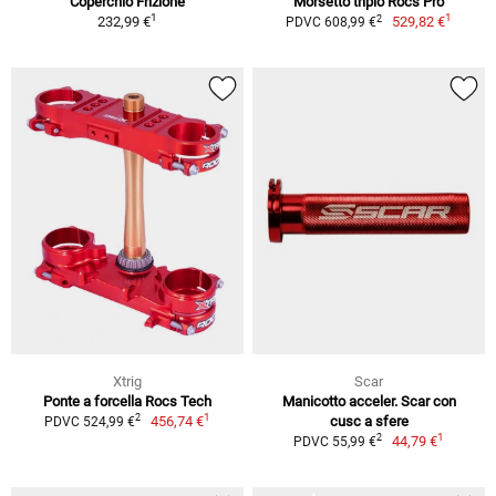
Coperchio Frizione
Morsetto triplo Rocs Pro
1
1
2
232,99 €
529,82 €
PDVC 608,99 €
Xtrig
Scar
Ponte a forcella Rocs Tech
Manicotto acceler. Scar con
1
2
456,74 €
cusc a sfere
PDVC 524,99 €
1
2
44,79 €
PDVC 55,99 €