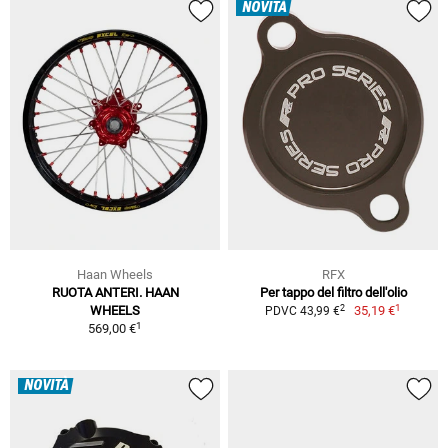
NOVITÀ
Haan Wheels
RFX
RUOTA ANTERI. HAAN
Per tappo del filtro dell'olio
1
2
WHEELS
35,19 €
PDVC 43,99 €
1
569,00 €
NOVITÀ