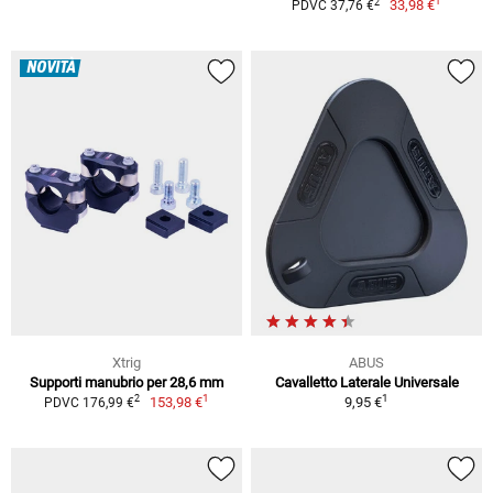
1
2
33,98 €
PDVC 37,76 €
NOVITÀ
Xtrig
ABUS
Supporti manubrio per 28,6 mm
Cavalletto Laterale Universale
1
1
2
153,98 €
9,95 €
PDVC 176,99 €