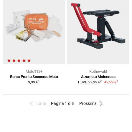
Moto112+
Rothewald
Borsa Pronto Soccorso Moto
Alzamoto Motocross
1
1
2
9,99 €
49,99 €
PDVC 99,99 €
Torna
Pagina 1 di 8
Prossima