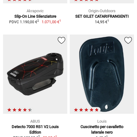
Akrapovic
Origin-Outdoors
Slip-On Line Silenziatore
SET GILET CATARIFRANGENTI
1
1
2
1.071,00 €
14,95 €
PDVC 1.190,00 €
ABUS
Louis
Detecto 7000 RS1 V2 Louis
Cuscinetto per cavalletto
Edition
laterale nero
1
1
2