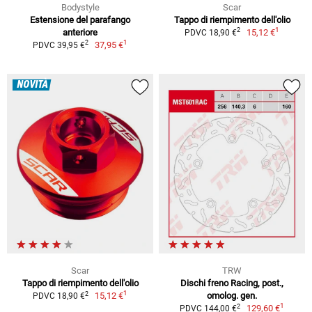
Bodystyle
Scar
Estensione del parafango
Tappo di riempimento dell'olio
1
2
anteriore
15,12 €
PDVC 18,90 €
1
2
37,95 €
PDVC 39,95 €
NOVITÀ
Scar
TRW
Tappo di riempimento dell'olio
Dischi freno Racing, post.,
1
2
15,12 €
omolog. gen.
PDVC 18,90 €
1
2
129,60 €
PDVC 144,00 €