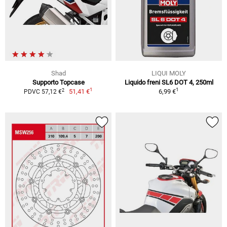
Shad
LIQUI MOLY
Supporto Topcase
Liquido freni SL6 DOT 4, 250ml
1
1
2
51,41 €
6,99 €
PDVC 57,12 €