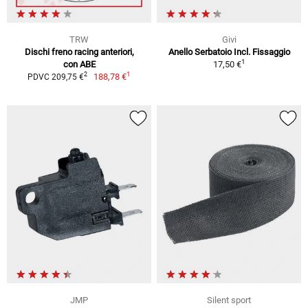
TRW
Givi
Dischi freno racing anteriori,
Anello Serbatoio Incl. Fissaggio
1
con ABE
17,50 €
1
2
188,78 €
PDVC 209,75 €
JMP
Silent sport