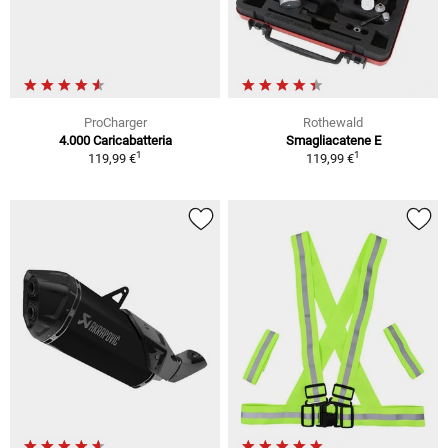
ProCharger
Rothewald
4.000 Caricabatteria
Smagliacatene E
1
1
119,99 €
119,99 €