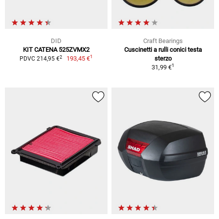
DID
Craft Bearings
KIT CATENA 525ZVMX2
Cuscinetti a rulli conici testa
1
2
193,45 €
sterzo
PDVC 214,95 €
1
31,99 €