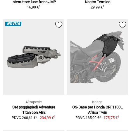
Interruttore luce freno JMP
Nastro Termico
1
1
16,99 €
29,99 €
NOVITÀ
Akrapovic
Kriega
Set poggiapiedi Adventure
OS-Base per Honda CRF1100L
Titan con ABE
Africa Twin
1
1
2
2
234,99 €
175,75 €
PDVC 260,61 €
PDVC 185,00 €