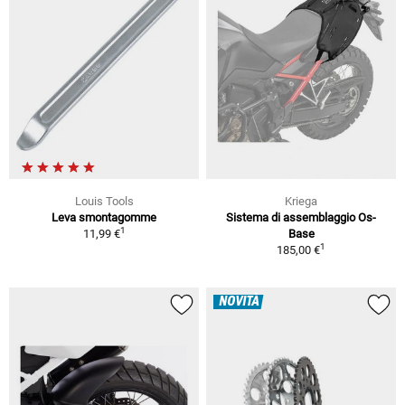
Louis Tools
Kriega
Leva smontagomme
Sistema di assemblaggio Os-
1
11,99 €
Base
1
185,00 €
NOVITÀ