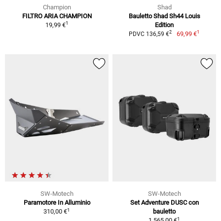
Champion
Shad
FILTRO ARIA CHAMPION
Bauletto Shad Sh44 Louis
1
19,99 €
Edition
1
2
69,99 €
PDVC 136,59 €
SW-Motech
SW-Motech
Paramotore In Alluminio
Set Adventure DUSC con
1
310,00 €
bauletto
1
1.565,00 €