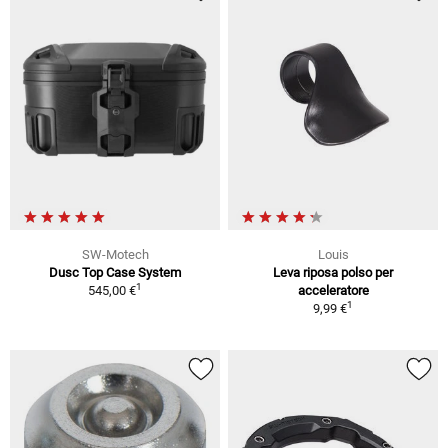
SW-Motech
Louis
Dusc Top Case System
Leva riposa polso per
1
545,00 €
acceleratore
1
9,99 €