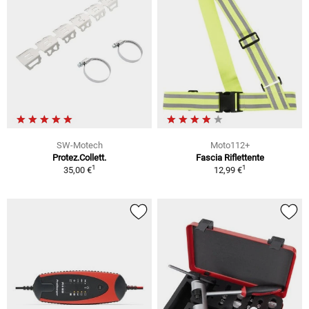
SW-Motech
Moto112+
Protez.Collett.
Fascia Riflettente
1
1
35,00 €
12,99 €