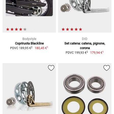
Bodystyle
DID
Copriruota Blackline
Set catena: catena, pignone,
1
2
180,45 €
corona
PDVC 189,95 €
1
2
179,94 €
PDVC 199,93 €