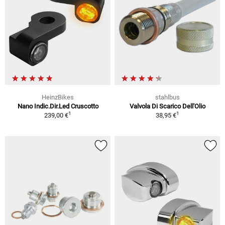
HeinzBikes
stahlbus
Nano Indic.Dir.Led Cruscotto
Valvola Di Scarico Dell'Olio
1
1
239,00 €
38,95 €