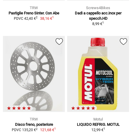
TRW
Screws4Bikes
Pastiglie Freno Sinter. Con Abe
Dadi a cappello acc.inox per
1
2
38,16 €
specch.HD
PDVC 42,40 €
1
8,99 €
TRW
Motul
Disco freno, posteriore
LIQUIDO REFRIG. MOTUL
1
1
2
121,68 €
12,99 €
PDVC 135,20 €