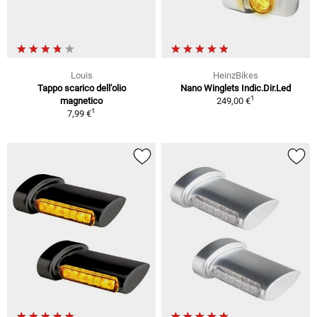
Louis
HeinzBikes
Tappo scarico dell'olio
Nano Winglets Indic.Dir.Led
1
magnetico
249,00 €
1
7,99 €