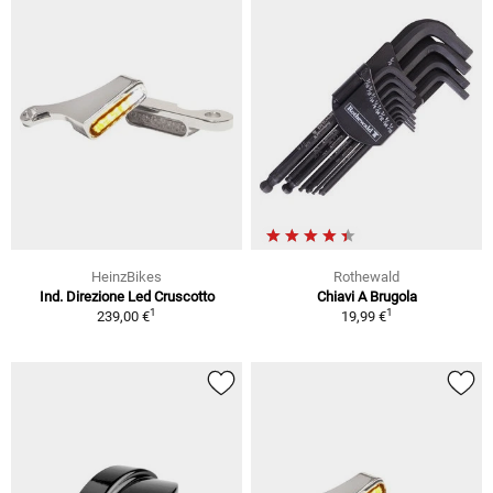
HeinzBikes
Rothewald
Ind. Direzione Led Cruscotto
Chiavi A Brugola
1
1
239,00 €
19,99 €