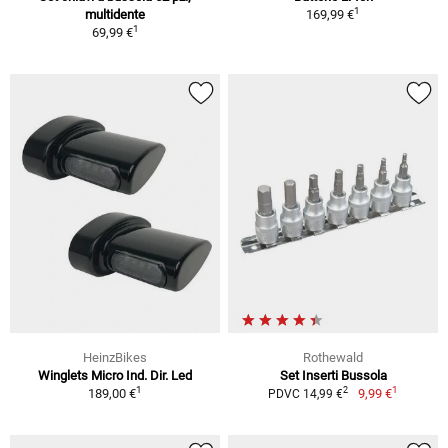
1
multidente
169,99 €
1
69,99 €
HeinzBikes
Rothewald
Winglets Micro Ind. Dir. Led
Set Inserti Bussola
1
1
2
189,00 €
9,99 €
PDVC 14,99 €