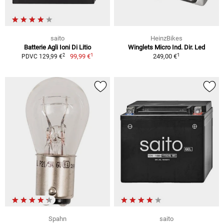
saito
HeinzBikes
Batterie Agli Ioni Di Litio
Winglets Micro Ind. Dir. Led
1
1
2
99,99 €
249,00 €
PDVC 129,99 €
Spahn
saito