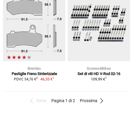
Brembo
Screws4Bikes
Pastiglie Freno Sinterizzate
Set di viti HD V-Rod 02-16
1
1
2
46,55 €
109,99 €
PDVC 54,76 €
Torna
Pagina 1 di 2
Prossima