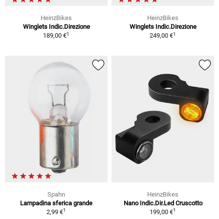
HeinzBikes
HeinzBikes
Winglets Indic.Direzione
Winglets Indic.Direzione
1
1
189,00 €
249,00 €
Spahn
HeinzBikes
Lampadina sferica grande
Nano Indic.Dir.Led Cruscotto
1
1
2,99 €
199,00 €