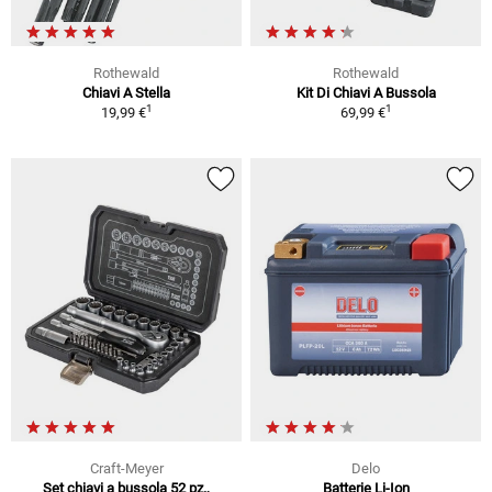
Rothewald
Rothewald
Chiavi A Stella
Kit Di Chiavi A Bussola
1
1
19,99 €
69,99 €
Craft-Meyer
Delo
Set chiavi a bussola 52 pz.,
Batterie Li-Ion