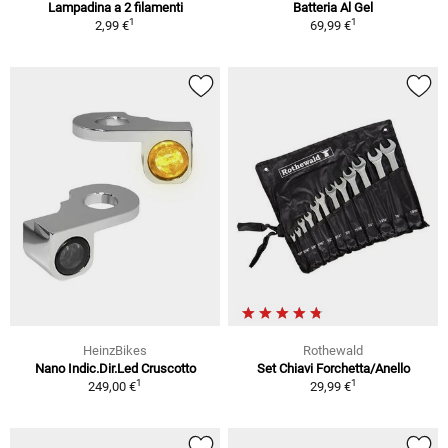
Lampadina a 2 filamenti
Batteria Al Gel
1
1
2,99 €
69,99 €
HeinzBikes
Rothewald
Nano Indic.Dir.Led Cruscotto
Set Chiavi Forchetta/Anello
1
1
249,00 €
29,99 €