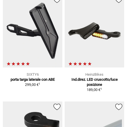
SIXTY6
HeinzBikes
porta targa laterale con ABE
Ind.direz. LED cruscotto/luce
1
299,00 €
posizione
1
189,00 €