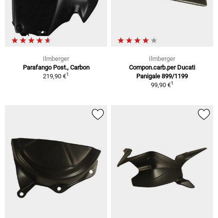
Ilmberger
Ilmberger
Parafango Post., Carbon
Compon.carb.per Ducati
1
219,90 €
Panigale 899/1199
1
99,90 €