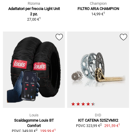
Rizoma
Champion
Adattatori per freccia Light Unit
FILTRO ARIA CHAMPION
1
2 pz.
14,99 €
1
27,00 €
Louis
DID
Scaldagomme Louis BT
KIT CATENA 525ZVMX2
1
2
Comfort
291,59 €
PDVC 323,99 €
1
2
199,99 €
PDVC 349,00 €