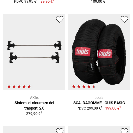
1
1
2
89,95 €
109,00 €
PDVC 99,95 €
AXfix
Louis
Sistemi di sicurezza dei
SCALDAGOMME LOUIS BASIC
1
2
trasporti 2.0
199,00 €
PDVC 299,00 €
1
279,90 €