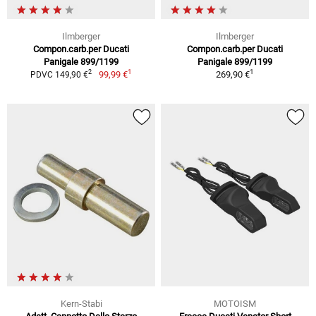
Ilmberger
Ilmberger
Compon.carb.per Ducati
Compon.carb.per Ducati
Panigale 899/1199
Panigale 899/1199
1
1
2
99,99 €
269,90 €
PDVC 149,90 €
Kern-Stabi
MOTOISM