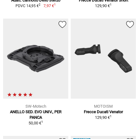
Adatt. Cannotto Dello Sterzo
Frecce Ducati Venator Short
1
1
2
7,97 €
129,90 €
PDVC 14,95 €
SW-Motech
MOTOISM
ANELLO SED. EVO UNIV., PER
Frecce Ducati Venator
1
PANCA
129,90 €
1
50,00 €