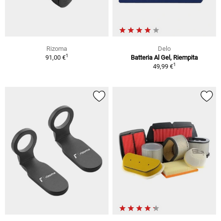
Rizoma
Delo
1
91,00 €
Batteria Al Gel, Riempita
1
49,99 €