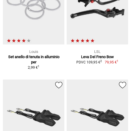
Louis
LSL
Set anello di tenuta in alluminio
Leva Del Freno Bow
1
2
per
79,95 €
PDVC 109,95 €
1
2,99 €