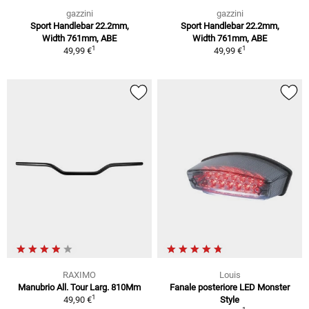
gazzini
gazzini
Sport Handlebar 22.2mm,
Sport Handlebar 22.2mm,
Width 761mm, ABE
Width 761mm, ABE
1
1
49,99 €
49,99 €
RAXIMO
Louis
Manubrio All. Tour Larg. 810Mm
Fanale posteriore LED Monster
1
49,90 €
Style