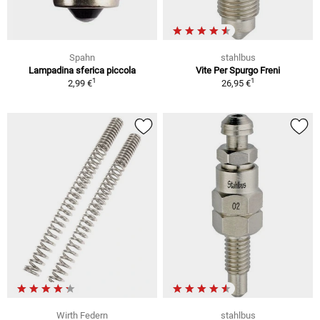
Spahn
stahlbus
Lampadina sferica piccola
Vite Per Spurgo Freni
1
1
2,99 €
26,95 €
Wirth Federn
stahlbus