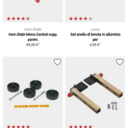
Kern-Stabi
Louis
Kern.Stabi Mono-Zentral supp.
Set anello di tenuta in alluminio
pavim.
per
1
1
89,00 €
4,99 €