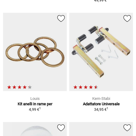
49,99 €
Louis
Kern-Stabi
Kit anelli in rame per
Adattatore Universale
1
1
4,99 €
34,95 €