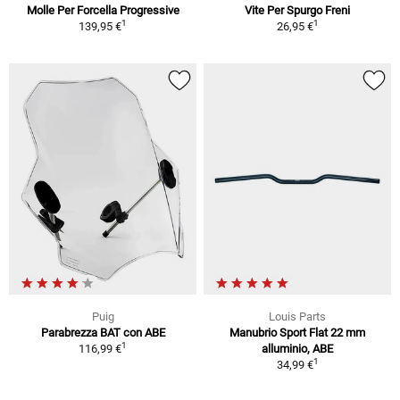
Molle Per Forcella Progressive
Vite Per Spurgo Freni
1
1
139,95 €
26,95 €
Puig
Louis Parts
Parabrezza BAT con ABE
Manubrio Sport Flat 22 mm
1
116,99 €
alluminio, ABE
1
34,99 €