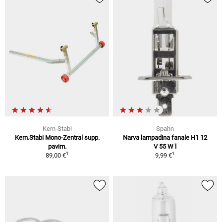
Kern-Stabi
Spahn
Kern.Stabi Mono-Zentral supp.
Narva lampadina fanale H1 12
pavim.
V 55 W l
1
1
89,00 €
9,99 €