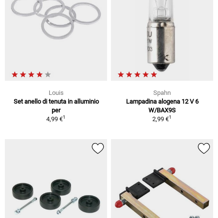
Louis
Spahn
Set anello di tenuta in alluminio
Lampadina alogena 12 V 6
per
W/BAX9S
1
1
4,99 €
2,99 €