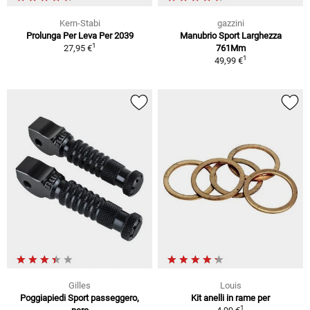
Kern-Stabi
gazzini
Prolunga Per Leva Per 2039
Manubrio Sport Larghezza
1
27,95 €
761Mm
1
49,99 €
Gilles
Louis
Poggiapiedi Sport passeggero,
Kit anelli in rame per
1