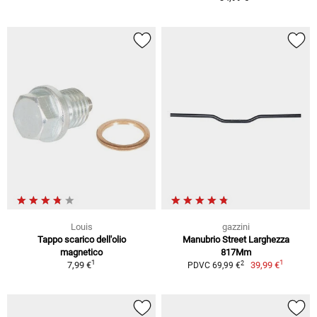
Louis
gazzini
Tappo scarico dell'olio
Manubrio Street Larghezza
magnetico
817Mm
1
1
2
7,99 €
39,99 €
PDVC 69,99 €