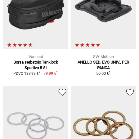
Vanucci
SW-Motech
Borsa serbatoio Tanklock
ANELLO SED. EVO UNIV., PER
Sportivo 5-8 l
PANCA
1
1
2
79,99 €
50,00 €
PDVC 139,99 €