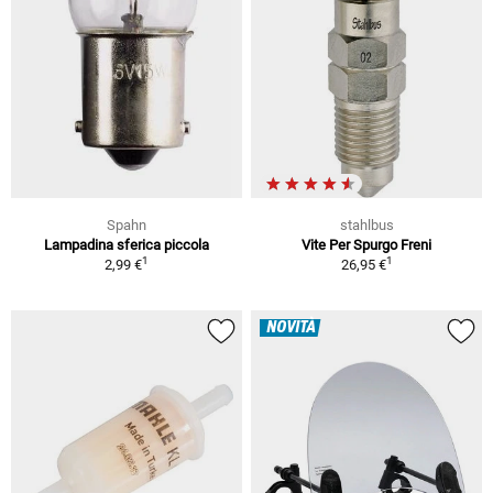
Spahn
stahlbus
Lampadina sferica piccola
Vite Per Spurgo Freni
1
1
2,99 €
26,95 €
NOVITÀ