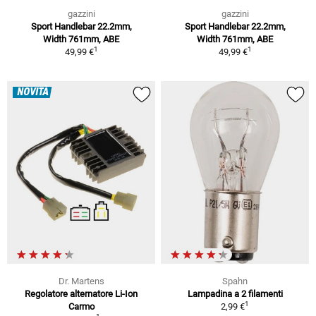
gazzini
gazzini
Sport Handlebar 22.2mm,
Sport Handlebar 22.2mm,
Width 761mm, ABE
Width 761mm, ABE
1
1
49,99 €
49,99 €
NOVITÀ
Dr. Martens
Spahn
Regolatore alternatore Li-Ion
Lampadina a 2 filamenti
1
Carmo
2,99 €