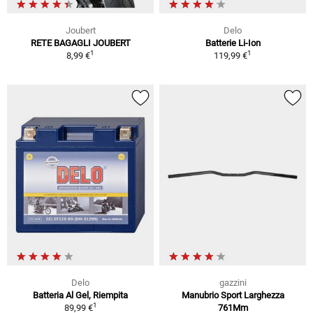
Joubert
Delo
RETE BAGAGLI JOUBERT
Batterie Li-Ion
1
1
8,99 €
119,99 €
Delo
gazzini
Batteria Al Gel, Riempita
Manubrio Sport Larghezza
1
89,99 €
761Mm