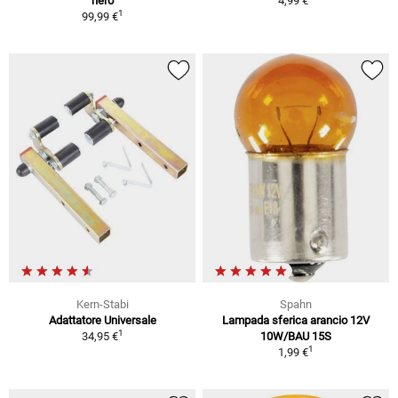
nero
4,99 €
1
99,99 €
Kern-Stabi
Spahn
Adattatore Universale
Lampada sferica arancio 12V
1
34,95 €
10W/BAU 15S
1
1,99 €