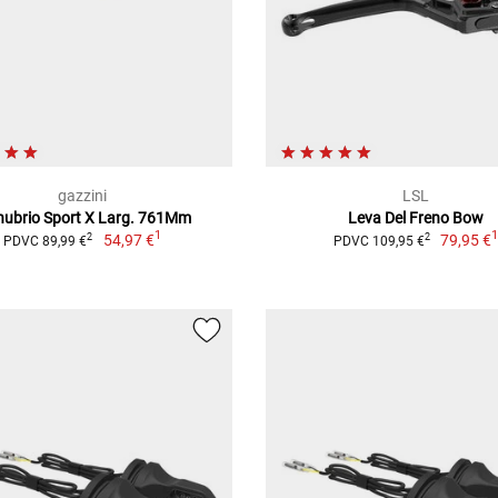
gazzini
LSL
ubrio Sport X Larg. 761Mm
Leva Del Freno Bow
1
54,97 €
79,95 €
2
2
PDVC 89,99 €
PDVC 109,95 €