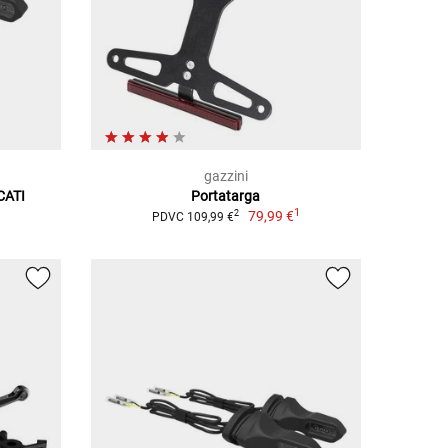
gazzini
CATI
Portatarga
1
79,99 €
2
PDVC 109,99 €