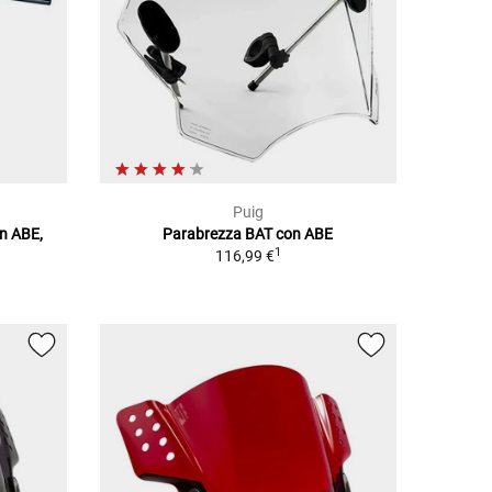
Puig
n ABE,
Parabrezza BAT con ABE
1
116,99 €