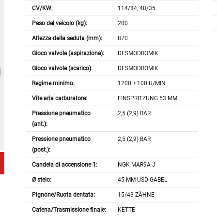
CV/KW:
114/84, 48/35
Peso del veicolo (kg):
200
Altezza della seduta (mm):
870
Gioco valvole (aspirazione):
DESMODROMIK
Gioco valvole (scarico):
DESMODROMIK
Regime minimo:
1200 ± 100 U/MIN
Vite aria carburatore:
EINSPRITZUNG 53 MM
Pressione pneumatico
2,5 (2,9) BAR
(ant.):
Pressione pneumatico
2,5 (2,9) BAR
(post.):
Candela di accensione 1:
NGK MAR9A-J
Ø stelo:
45 MM USD-GABEL
Pignone/Ruota dentata:
15/43 ZÄHNE
Catena/Trasmissione finale:
KETTE