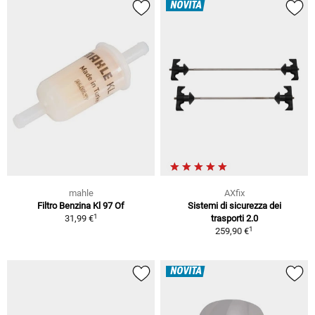
NOVITÀ
mahle
AXfix
Filtro Benzina Kl 97 Of
Sistemi di sicurezza dei
1
31,99 €
trasporti 2.0
1
259,90 €
NOVITÀ