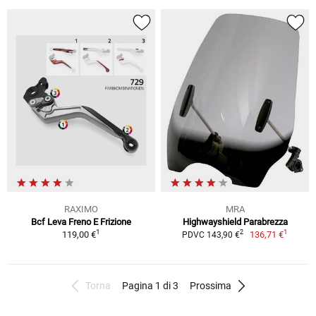
RAXIMO
MRA
Bcf Leva Freno E Frizione
Highwayshield Parabrezza
1
1
2
119,00 €
136,71 €
PDVC 143,90 €
Torna
Pagina 1 di 3
Prossima