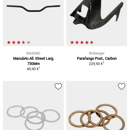
RAXIMO
Ilmberger
Manubrio All. Street Larg.
Parafango Post., Carbon
1
730Mm
229,90 €
1
49,90 €