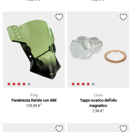
Puig
Louis
Parabrezza Rafale con ABE
Tappo scarico dell'olio
1
135,99 €
magnetico
1
7,99 €