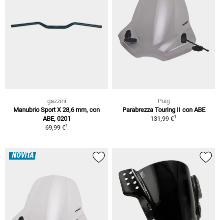
gazzini
Puig
Manubrio Sport X 28,6 mm, con
Parabrezza Touring II con ABE
1
ABE, 0201
131,99 €
1
69,99 €
NOVITÀ