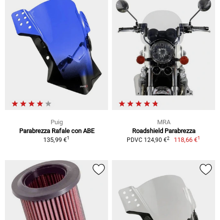
Puig
MRA
Parabrezza Rafale con ABE
Roadshield Parabrezza
1
1
2
135,99 €
118,66 €
PDVC 124,90 €