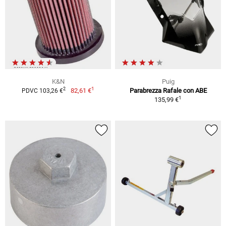
K&N
Puig
1
2
82,61 €
Parabrezza Rafale con ABE
PDVC 103,26 €
1
135,99 €