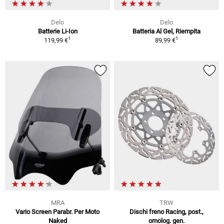
Delo
Delo
Batterie Li-Ion
Batteria Al Gel, Riempita
1
1
119,99 €
89,99 €
MRA
TRW
Vario Screen Parabr. Per Moto
Dischi freno Racing, post.,
Naked
omolog. gen.