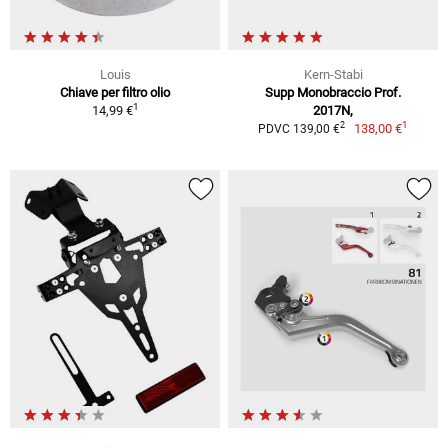
Louis
Kern-Stabi
Chiave per filtro olio
Supp Monobraccio Prof.
1
14,99 €
2017N,
1
2
138,00 €
PDVC 139,00 €