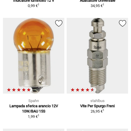
Indicatore luminoso 12 V
Adattatore Universale
1
1
0,99 €
34,95 €
Spahn
stahlbus
Lampada sferica arancio 12V
Vite Per Spurgo Freni
1
10W/BAU 15S
26,95 €
1
1,99 €