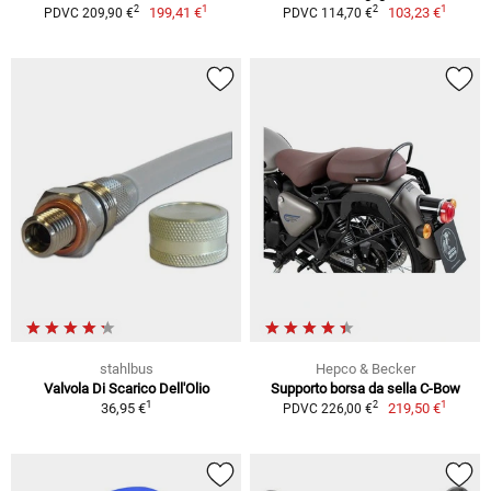
1
1
2
2
199,41 €
103,23 €
PDVC 209,90 €
PDVC 114,70 €
stahlbus
Hepco & Becker
Valvola Di Scarico Dell'Olio
Supporto borsa da sella C-Bow
1
1
2
36,95 €
219,50 €
PDVC 226,00 €