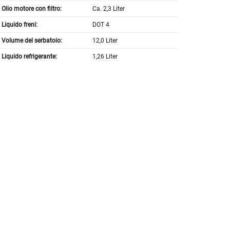
Olio motore con filtro:
Ca. 2,3 Liter
Liquido freni:
DOT 4
Volume del serbatoio:
12,0 Liter
Liquido refrigerante:
1,26 Liter