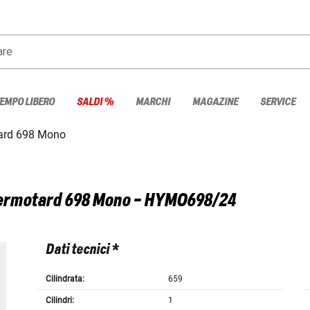
are
TEMPO LIBERO
SALDI %
MARCHI
MAGAZINE
SERVICE
ard 698 Mono
rmotard 698 Mono - HYMO698/24
Dati tecnici *
Cilindrata:
659
Cilindri:
1