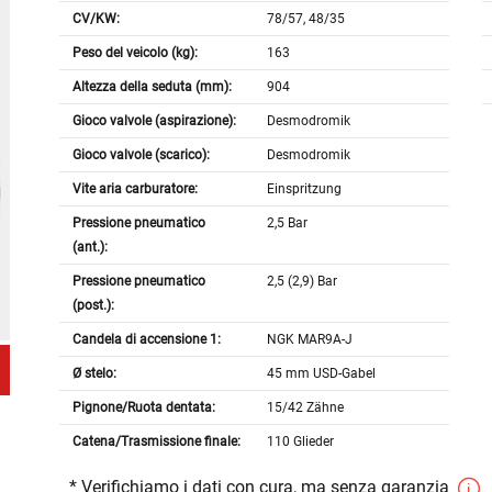
CV/KW:
78/57, 48/35
Peso del veicolo (kg):
163
Altezza della seduta (mm):
904
Gioco valvole (aspirazione):
Desmodromik
Gioco valvole (scarico):
Desmodromik
Vite aria carburatore:
Einspritzung
Pressione pneumatico
2,5 Bar
(ant.):
Pressione pneumatico
2,5 (2,9) Bar
(post.):
Candela di accensione 1:
NGK MAR9A-J
Ø stelo:
45 mm USD-Gabel
Pignone/Ruota dentata:
15/42 Zähne
Catena/Trasmissione finale:
110 Glieder
* Verifichiamo i dati con cura, ma senza garanzia