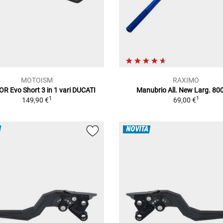
MOTOISM
RAXIMO
R Evo Short 3 in 1 vari DUCATI
Manubrio All. New Larg. 8
1
1
149,90 €
69,00 €
NOVITÀ