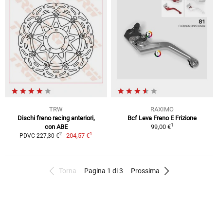
TRW
RAXIMO
Dischi freno racing anteriori,
Bcf Leva Freno E Frizione
1
con ABE
99,00 €
1
2
204,57 €
PDVC 227,30 €
Torna
Pagina 1 di 3
Prossima