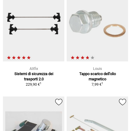
AXfix
Louis
Sistemi di sicurezza dei
Tappo scarico dell'olio
trasporti 2.0
magnetico
1
1
229,90 €
7,99 €