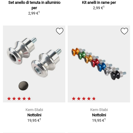
Set anello di tenuta in alluminio
Kit anelli in rame per
1
per
2,99 €
1
2,99 €
Kern-Stabi
Kern-Stabi
Nottolini
Nottolini
1
1
19,95 €
19,95 €