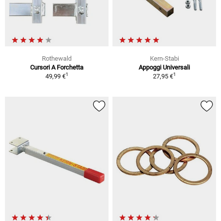
Rothewald
Kern-Stabi
Cursori A Forchetta
Appoggi Universali
1
1
49,99 €
27,95 €