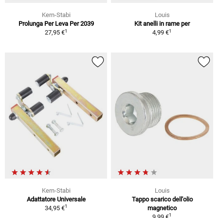
Kern-Stabi
Louis
Prolunga Per Leva Per 2039
Kit anelli in rame per
1
1
27,95 €
4,99 €
Kern-Stabi
Louis
Adattatore Universale
Tappo scarico dell'olio
1
34,95 €
magnetico
1
9,99 €