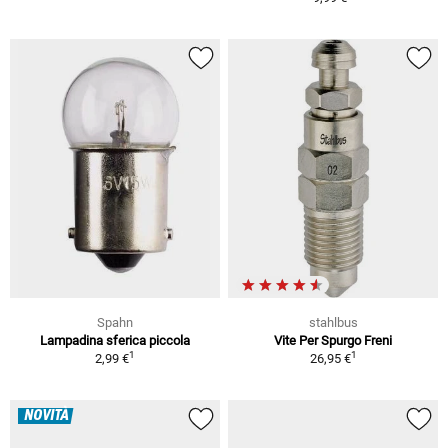
Spahn
stahlbus
Lampadina sferica piccola
Vite Per Spurgo Freni
1
1
2,99 €
26,95 €
NOVITÀ