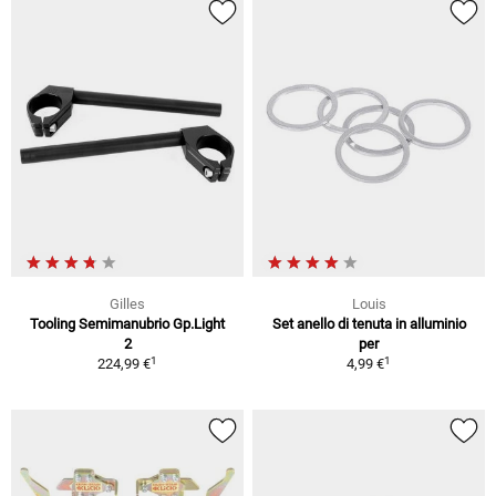
Gilles
Louis
Tooling Semimanubrio Gp.Light
Set anello di tenuta in alluminio
2
per
1
1
224,99 €
4,99 €