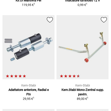
Kit Di Manovra Per
Indicatore luminoso 12 V
1
1
119,95 €
0,99 €
Kern-Stabi
Kern-Stabi
Adattatore anteriore, Radial e
Kern.Stabi Mono-Zentral supp.
Pin
pavim.
1
1
29,95 €
89,00 €