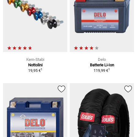
Kern-Stabi
Delo
Nottolini
Batterie Li-Ion
1
1
19,95 €
119,99 €