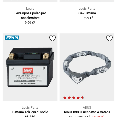
Louis
Louis Parts
Leva riposa polso per
Gel-Batteria
1
acceleratore
19,99 €
1
9,99 €
NOVITÀ
Louis Parts
ABUS
Batteria agli ioni di sodio
Ionus 8900 Lucchetto A Catena
1
2
SNA5S
29,95 €