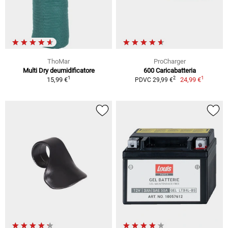
ThoMar
ProCharger
Multi Dry deumidificatore
600 Caricabatteria
1
1
2
15,99 €
24,99 €
PDVC 29,99 €