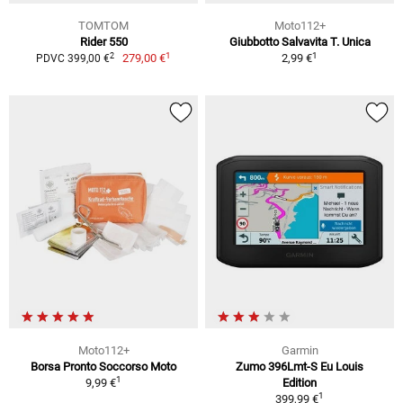
TOMTOM
Moto112+
Rider 550
Giubbotto Salvavita T. Unica
1
1
2
279,00 €
2,99 €
PDVC 399,00 €
Moto112+
Garmin
Borsa Pronto Soccorso Moto
Zumo 396Lmt-S Eu Louis
1
9,99 €
Edition
1
399,99 €