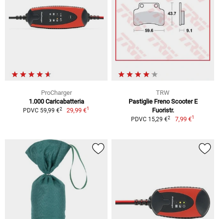
ProCharger
TRW
1.000 Caricabatteria
Pastiglie Freno Scooter E
1
2
29,99 €
Fuoristr.
PDVC 59,99 €
1
2
7,99 €
PDVC 15,29 €