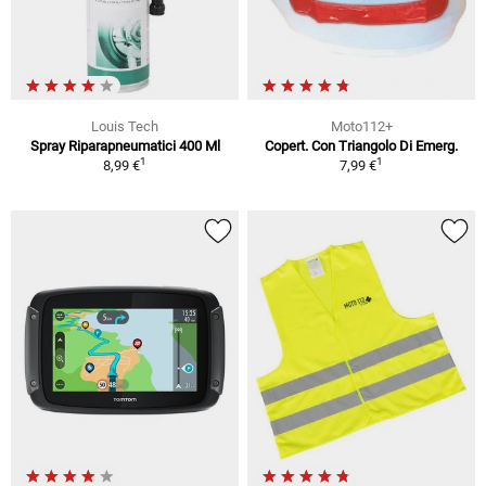
Louis Tech
Moto112+
Spray Riparapneumatici 400 Ml
Copert. Con Triangolo Di Emerg.
1
1
8,99 €
7,99 €