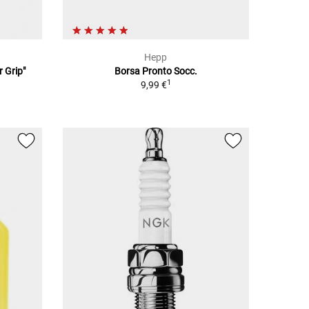
Hepp
 Grip"
Borsa Pronto Socc.
1
9,99 €