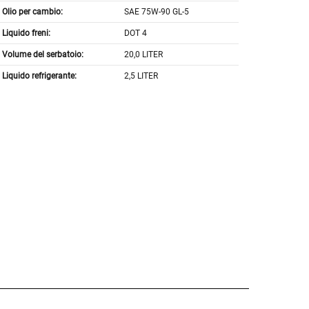
Olio per cambio:
SAE 75W-90 GL-5
Liquido freni:
DOT 4
Volume del serbatoio:
20,0 LITER
Liquido refrigerante:
2,5 LITER