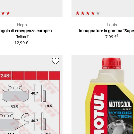
Hepp
Louis
angolo di emergenza europeo
Impugnature in gomma "Super
1
"Micro"
7,99 €
1
12,99 €