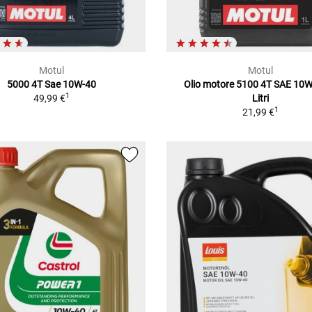
Motul
Motul
5000 4T Sae 10W-40
Olio motore 5100 4T SAE 10W
1
49,99 €
Litri
1
21,99 €