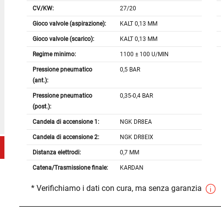
CV/KW:
27/20
Gioco valvole (aspirazione):
KALT 0,13 MM
Gioco valvole (scarico):
KALT 0,13 MM
Regime minimo:
1100 ± 100 U/MIN
Pressione pneumatico
0,5 BAR
(ant.):
Pressione pneumatico
0,35-0,4 BAR
(post.):
Candela di accensione 1:
NGK DR8EA
Candela di accensione 2:
NGK DR8EIX
Distanza elettrodi:
0,7 MM
Catena/Trasmissione finale:
KARDAN
* Verifichiamo i dati con cura, ma senza garanzia