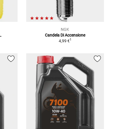
NGK
L
Candela Di Accensione
1
4,99 €