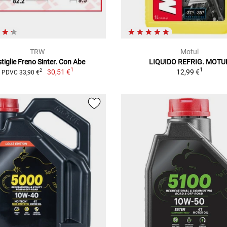
TRW
Motul
tiglie Freno Sinter. Con Abe
LIQUIDO REFRIG. MOTU
1
1
30,51 €
12,99 €
2
PDVC 33,90 €